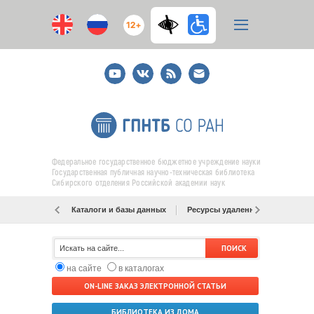
12+
Youtube
ВКонтакте
RSS
E-
mail
подписка
Федеральное государственное бюджетное учреждение науки
Государственная публичная научно-техническая библиотека
Сибирского отделения Российской академии наук
Каталоги и базы данных
Ресурсы удаленного доступа
на сайте
в каталогах
ON-LINE ЗАКАЗ ЭЛЕКТРОННОЙ СТАТЬИ
БИБЛИОТЕКА ИЗ ДОМА