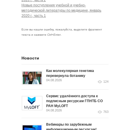
2020 г., часть 2
Новые поступления учебной и учебно-
методической литературы по медицине, январь
2020 г., часть 1
Если вы нашли ошибку, пожалуйста, выделите фрагмент
текста и нажмите
Ctrl+Enter
.
Новости
Как молекулярная генетика
перевернула ботанику
04.08.2026
124
Сервис удалённого доступа к
подписным ресурсам ГПНТБ СО
РАН MyLOFT
04.08.2026
763
Вебинары по зарубежным
информационным ресурсам!