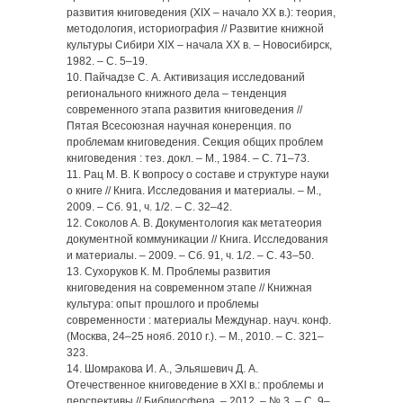
развития книговедения (XIX – начало XX в.): теория,
методология, историография // Развитие книжной
культуры Сибири XIX – начала XX в. – Новосибирск,
1982. – С. 5–19.
10. Пайчадзе С. А. Активизация исследований
регионального книжного дела – тенденция
современного этапа развития книговедения //
Пятая Всесоюзная научная конеренция. по
проблемам книговедения. Секция общих проблем
книговедения : тез. докл. – М., 1984. – С. 71–73.
11. Рац М. В. К вопросу о составе и структуре науки
о книге // Книга. Исследования и материалы. – М.,
2009. – Сб. 91, ч. 1/2. – С. 32–42.
12. Соколов А. В. Документология как метатеория
документной коммуникации // Книга. Исследования
и мa­териалы. – 2009. – Сб. 91, ч. 1/2. – С. 43–50.
13. Сухоруков К. М. Проблемы развития
книговедения на современном этапе // Книжная
культура: опыт про­шлого и проблемы
современности : материалы Междунар. науч. конф.
(Москва, 24–25 нояб. 2010 г.). – М., 2010. – С. 321–
323.
14. Шомракова И. А., Эльяшевич Д. А.
Отечественное книговедение в XXI в.: проблемы и
перспективы // Библиосфера. – 2012. – № 3. – С. 9–