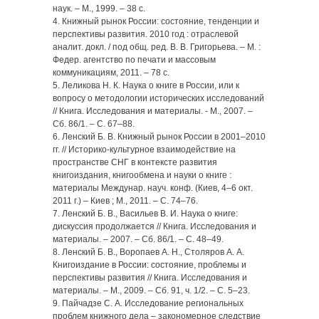
наук. – М., 1999. – 38 с.
4. Книжный рынок России: состояние, тенденции и
пер­спективы развития. 2010 год : отраслевой
аналит. докл. / под общ. ред. В. В. Григорьева. – М. :
Федер. агентство по печати и массовым
коммуникациям, 2011. – 78 с.
5. Леликова Н. К. Наука о книге в России, или к
вопросу о методологии исторических исследований
// Книга. Исследования и материалы. ‑ М., 2007. –
Сб. 86/1. – С. 67–88.
6. Ленский Б. В. Книжный рынок России в 2001–2010
гг. // Историко-культурное взаимодействие на
простран­стве СНГ в контексте развития
книгоиздания, книгообмена и науки о книге :
материалы Междунар. науч. конф. (Киев, 4–6 окт.
2011 г.) – Киев ; М., 2011. – С. 74–76.
7. Ленский Б. В., Васильев В. И. Наука о книге:
дискуссия продолжается // Книга. Исследования и
материалы. – 2007. – Сб. 86/1. – С. 48–49.
8. Ленский Б. В., Воропаев А. Н., Столяров А. А.
Книгоиздание в России: состояние, проблемы и
перспективы развития // Книга. Исследования и
материалы. – М., 2009. – Сб. 91, ч. 1/2. – С. 5–23.
9. Пайчадзе С. А. Исследование региональных
проблем книжного дела – закономерное следствие