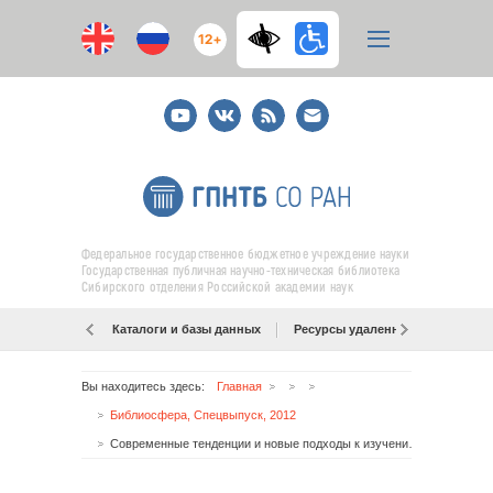
12+
Youtube
ВКонтакте
RSS
E-
mail
подписка
Федеральное государственное бюджетное учреждение науки
Государственная публичная научно-техническая библиотека
Сибирского отделения Российской академии наук
Каталоги и базы данных
Ресурсы удаленного доступа
Вы находитесь здесь:
Главная
Библиосфера, Спецвыпуск, 2012
Современные тенденции и новые подходы к изучению региональной книжной культуры