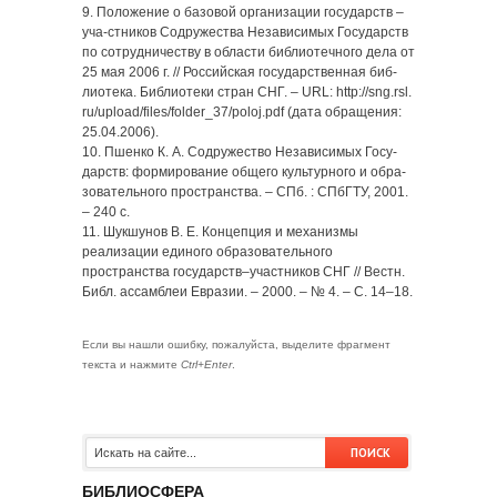
9. Положение о базовой организации государств –
уча-стников Содружества Независимых Государств
по сотрудничеству в области библиотечного дела от
25 мая 2006 г. // Российская государственная биб-
лиотека. Библиотеки стран СНГ. – URL: http://sng.rsl.
ru/upload/files/folder_37/poloj.pdf (дата обращения:
25.04.2006).
10. Пшенко К. А. Содружество Независимых Госу-
дарств: формирование общего культурного и обра-
зовательного пространства. – СПб. : СПбГТУ, 2001.
– 240 с.
11. Шукшунов В. Е. Концепция и механизмы
реализации единого образовательного
пространства государств–участников СНГ // Вестн.
Библ. ассамблеи Евразии. – 2000. – № 4. – С. 14–18.
Если вы нашли ошибку, пожалуйста, выделите фрагмент
текста и нажмите
Ctrl+Enter
.
БИБЛИОСФЕРА