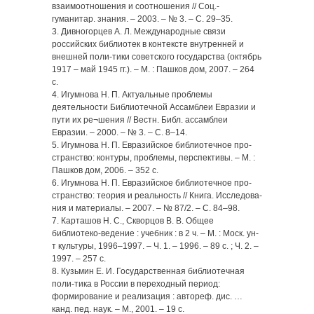
взаимоотношения и соотношения // Соц.-
гуманитар. знания. – 2003. – № 3. – С. 29–35.
3. Дивногорцев А. Л. Международные связи
российских библиотек в контексте внутренней и
внешней поли-тики советского государства (октябрь
1917 – май 1945 гг.). – М. : Пашков дом, 2007. – 264
с.
4. Игумнова Н. П. Актуальные проблемы
деятельности Библиотечной Ассамблеи Евразии и
пути их ре¬шения // Вестн. Библ. ассамблеи
Евразии. – 2000. – № 3. – С. 8–14.
5. Игумнова Н. П. Евразийское библиотечное про-
странство: контуры, проблемы, перспективы. – М. :
Пашков дом, 2006. – 352 с.
6. Игумнова Н. П. Евразийское библиотечное про-
странство: теория и реальность // Книга. Исследова-
ния и материалы. – 2007. – № 87/2. – С. 84–98.
7. Карташов Н. С., Скворцов В. В. Общее
библиотеко-ведение : учебник : в 2 ч. – М. : Моск. ун-
т культуры, 1996–1997. – Ч. 1. – 1996. – 89 с. ; Ч. 2. –
1997. – 257 с.
8. Кузьмин Е. И. Государственная библиотечная
поли-тика в России в переходный период:
формирование и реализация : автореф. дис. …
канд. пед. наук. – М., 2001. – 19 с.