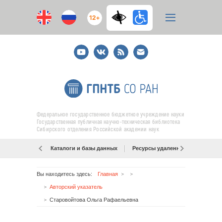
12+
Youtube
ВКонтакте
RSS
E-
mail
подписка
Федеральное государственное бюджетное учреждение науки
Государственная публичная научно-техническая библиотека
Сибирского отделения Российской академии наук
Каталоги и базы данных
Ресурсы удаленного доступа
Вы находитесь здесь:
Главная
Авторский указатель
Старовойтова Ольга Рафаельевна