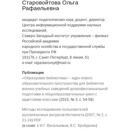
Старовойтова Ольга
Рафаельевна
кандидат педагогических наук, доцент, директор
Центра информационной поддержки научных
исследований,
Северо-Западный институт управления – филиал
Российской академии
народного хозяйства и государственной службы
при Президенте РФ
191176, г. Санкт-Петербург, 8 линия, 61
e-mail: olgastarovoyt@mail.ru
Публикации
«Образцовая библиотека» – ядро нового
образовательного пространства для библиотек
военно-учебных заведений допрофессиональной
подготовки и общеобразовательных школ с
кадетскими классами
(2015, № 3, с. 54-58)
Методы исследования пользователей
русскоязычных ресурсов Интернета
(
2007, № 2, с.
21-24
)
PDF
(в соавт. с
И.Г. Васильевым
,
В.С. Крейденко
)