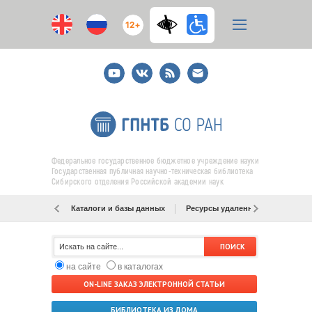
12+
Youtube
ВКонтакте
RSS
E-
mail
подписка
Федеральное государственное бюджетное учреждение науки
Государственная публичная научно-техническая библиотека
Сибирского отделения Российской академии наук
Каталоги и базы данных
Ресурсы удаленного доступа
на сайте
в каталогах
ON-LINE ЗАКАЗ ЭЛЕКТРОННОЙ СТАТЬИ
БИБЛИОТЕКА ИЗ ДОМА