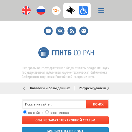
12+
Youtube
ВКонтакте
RSS
E-
mail
подписка
Федеральное государственное бюджетное учреждение науки
Государственная публичная научно-техническая библиотека
Сибирского отделения Российской академии наук
Каталоги и базы данных
Ресурсы удаленного доступа
на сайте
в каталогах
ON-LINE ЗАКАЗ ЭЛЕКТРОННОЙ СТАТЬИ
БИБЛИОТЕКА ИЗ ДОМА