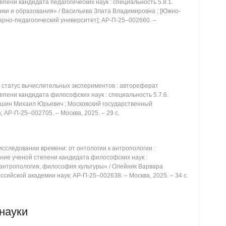
пени кандидата педагогических наук : специальность 5.8.1.
ики и образования» / Васильева Злата Владимировна ; [Южно-
рно-педагогический университет]; АР-П-25‒002660. ‒
статус вычислительных экспериментов : автореферат
епени кандидата философских наук : специальность 5.7.6.
ошин Михаил Юрьевич ; Московский государственный
 АР-П-25‒002705. ‒ Москва, 2025. ‒ 29 с.
сследовании времени: от онтологии к антропологии :
ние ученой степени кандидата философских наук :
 антропология, философия культуры» / Олейник Варвара
сийской академии наук; АР-П-25‒002638. ‒ Москва, 2025. ‒ 34 с.
науки