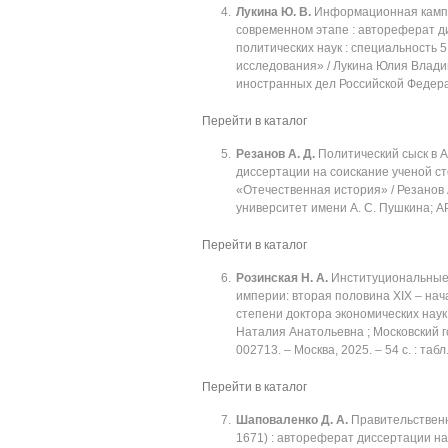
Лукина Ю. В.
Информационная кампа
современном этапе : автореферат д
политических наук : специальность
исследования» / Лукина Юлия Влади
иностранных дел Российской Федерац
Перейти в каталог
Резанов А. Д.
Политический сыск в А
диссертации на соискание ученой сте
«Отечественная история» / Резанов
университет имени А. С. Пушкина; АР
Перейти в каталог
Розинская Н. А.
Институциональные 
империи: вторая половина XIX ‒ нач
степени доктора экономических наук 
Наталия Анатольевна ; Московский 
002713. ‒ Москва, 2025. ‒ 54 с. : табл
Перейти в каталог
Шаповаленко Д. А.
Правительственн
1671) : автореферат диссертации на