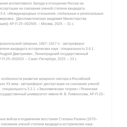
ния коллективного Запада в отношении России на
иссертации на соискание ученой степени кандидата
 5.5.4. «Международные отношения, глобальные и региональные
мировна ; [Дипломатическая академия Министерства
ии]; АР-П-25‒002505. ‒ Москва, 2025. ‒ 31 с.
рхангельской губернии, 1867‒1917 гг. : автореферат
пени кандидата исторических наук : специальность 5.6.1.
 Андрей Дмитриевич ; Ленинградский государственный
-П-25‒002633. ‒ Санкт-Петербург, 2025. ‒ 23 с.
особенности развития аграрного сектора в Российской
ало XX века : автореферат диссертации на соискание ученой
: специальность 5.2.1. «Экономическая теория» / Розинская
государственный университет имени М. В. Ломоносова; АР-П-25‒
.
ые войска в подавлении восстания Степана Разина (1670‒
 соискание ученой степени кандидата исторических наук :