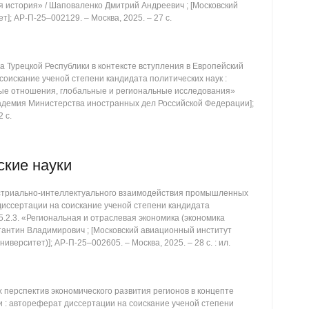
я история» / Шаповаленко Дмитрий Андреевич ; [Московский
т]; АР-П-25‒002129. ‒ Москва, 2025. ‒ 27 с.
 Турецкой Республики в контексте вступления в Европейский
соискание ученой степени кандидата политических наук :
ные отношения, глобальные и региональные исследования»
академия Министерства иностранных дел Российской Федерации];
 с.
ские науки
триально-интеллектуального взаимодействия промышленных
диссертации на соискание ученой степени кандидата
5.2.3. «Региональная и отраслевая экономика (экономика
антин Владимирович ; [Московский авиационный институт
верситет)]; АР-П-25‒002605. ‒ Москва, 2025. ‒ 28 с. : ил.
перспектив экономического развития регионов в концепте
: автореферат диссертации на соискание ученой степени