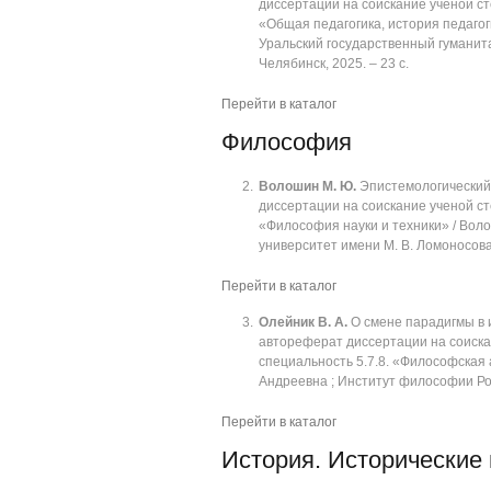
диссертации на соискание ученой сте
«Общая педагогика, история педагог
Уральский государственный гуманита
Челябинск, 2025. ‒ 23 с.
Перейти в каталог
Философия
Волошин М. Ю.
Эпистемологический 
диссертации на соискание ученой ст
«Философия науки и техники» / Вол
университет имени М. В. Ломоносова;
Перейти в каталог
Олейник В. А.
О смене парадигмы в и
автореферат диссертации на соиска
специальность 5.7.8. «Философская
Андреевна ; Институт философии Рос
Перейти в каталог
История. Исторические 