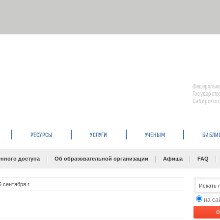
Федерально
Государств
Сибирского
РЕСУРСЫ
УСЛУГИ
УЧЕНЫМ
БИБЛИ
нного доступа
Об образовательной организации
Афиша
FAQ
 сентября г.
на с
O