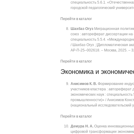
специальность 5.6.1. «Отечественна
городской педагогический университе
Перейти в каталог
Шахбаз Огуз
Миграционная политика
союз : автореферат диссертации на 
специальность 5.5.4. «Международ
/ Шахбаз Огуз ; [Дипломатическая 
АР-П-25‒002618. ‒ Москва, 2025. ‒ 32
Перейти в каталог
Экономика и экономиче
Анисимов К. В.
Формирование индус
участников кластера : автореферат 
экономических наук : специальность 
промышленности)» / Анисимов Конст
(национальный исследовательский уни
Перейти в каталог
Демура Н. А.
Оценка инновационных 
цифровой трансформации экономики 