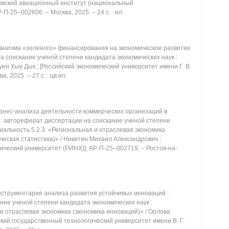
ковский авиационный институт (национальный
П-25‒002606. ‒ Москва, 2025. ‒ 24 с. : ил.
анизма «зеленого» финансирования на экономическое развитие
а соискание ученой степени кандидата экономических наук :
уен Хыу Дык ; [Российский экономический университет имени Г. В.
 2025. ‒ 27 с. : цв.ил.
знес-анализа деятельности коммерческих организаций в
 : автореферат диссертации на соискание ученой степени
циальность 5.2.3. «Региональная и отраслевая экономика
ическая статистика)» / Никитин Михаил Александрович ;
ический университет (РИНХ)]; АР-П-25‒002719. ‒ Ростов-на-
трументария анализа развития устойчивых инноваций :
ие ученой степени кандидата экономических наук :
 и отраслевая экономика (экономика инноваций)» / Орлова
кий государственный технологический университет имени В. Г.