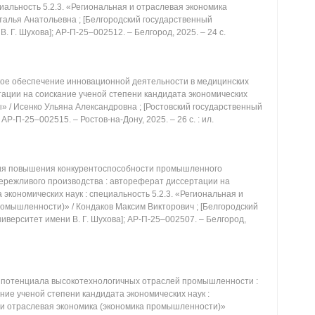
циальность 5.2.3. «Региональная и отраслевая экономика
талья Анатольевна ; [Белгородский государственный
. Г. Шухова]; АР-П-25‒002512. ‒ Белгород, 2025. ‒ 24 с.
ое обеспечение инновационной деятельности в медицинских
тации на соискание ученой степени кандидата экономических
ы» / Исенко Ульяна Александровна ; [Ростовский государственный
Р-П-25‒002515. ‒ Ростов-на-Дону, 2025. ‒ 26 с. : ил.
ия повышения конкурентоспособности промышленного
ережливого производства : автореферат диссертации на
 экономических наук : специальность 5.2.3. «Региональная и
омышленности)» / Кондаков Максим Викторович ; [Белгородский
иверситет имени В. Г. Шухова]; АР-П-25‒002507. ‒ Белгород,
 потенциала высокотехнологичных отраслей промышленности :
ие ученой степени кандидата экономических наук :
я и отраслевая экономика (экономика промышленности)»