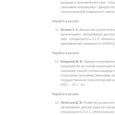
кандидата экономических наук : спе
(экономика инноваций)» / Демура На
технологический университет имени В
Перейти в каталог
Исенко У. А.
Финансово-аналитическ
организациях : автореферат диссер
наук : специальность 5.2.4. «Финанс
экономический университет (РИНХ)]; А
Перейти в каталог
Кондаков М. В.
Оценка и направлен
предприятия на основе концепции б
соискание ученой степени кандидата
отраслевая экономика (экономика пр
государственный технологический ун
2025. ‒ 23 с. : ил.
Перейти в каталог
Леонтьев Д. В.
Развитие ресурсного
автореферат диссертации на соискан
специальность 5.2.3. «Региональна