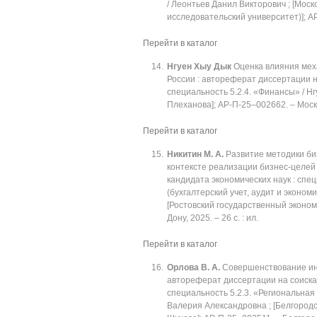
/ Леонтьев Данил Викторович ; [Мос
исследовательский университет)]; АР-
Перейти в каталог
Нгуен Хыу Дык
Оценка влияния мех
России : автореферат диссертации н
специальность 5.2.4. «Финансы» / Нг
Плеханова]; АР-П-25‒002662. ‒ Москва,
Перейти в каталог
Никитин М. А.
Развитие методики би
контексте реализации бизнес-целей
кандидата экономических наук : спе
(бухгалтерский учет, аудит и эконом
[Ростовский государственный эконом
Дону, 2025. ‒ 26 с. : ил.
Перейти в каталог
Орлова В. А.
Совершенствование инс
автореферат диссертации на соискан
специальность 5.2.3. «Региональная
Валерия Александровна ; [Белгородс