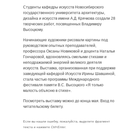
Студенты кафедры искусств Новосибирского
государственного университета архитектуры,
дизайна и искусств имени А.Д. Крячкова создали 28
творческих работ, посвященных Владимиру
Высоцкому.
Начинающие художники рисовали картины под
руководством опытных преподавателей,
профессора Оксаны Новиковой и доцента Натальи
Гончаровой, вдохновляясь смелыми стихами и
неподражаемой энергией великого деятеля
искусств. Выставка, организованная при поддержке
заведующей кафедрой Искусств Ирины Шавшиной,
стала частью программы Международного
фестиваля памяти В.С. Высоцкого «Я только
малость объясню в стихе».
Посмотреть выставку можно до конца мая. Вход по
читательскому билету.
Если вы нашли ошибку, пожалуйста, выделите фрагмент
текста и нажмите
Ctrl+Enter
.