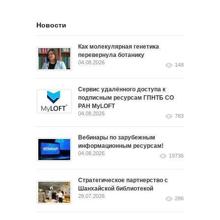
Новости
Как молекулярная генетика
перевернула ботанику
04.08.2026
148
Сервис удалённого доступа к
подписным ресурсам ГПНТБ СО
РАН MyLOFT
04.08.2026
783
Вебинары по зарубежным
информационным ресурсам!
04.08.2026
19736
Стратегическое партнерство с
Шанхайской библиотекой
28.07.2026
286