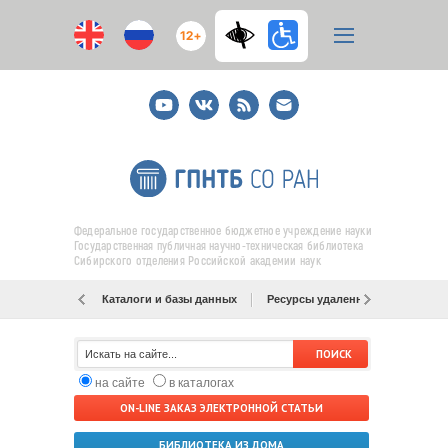
12+
Youtube
ВКонтакте
RSS
E-
mail
подписка
Федеральное государственное бюджетное учреждение науки
Государственная публичная научно-техническая библиотека
Сибирского отделения Российской академии наук
Каталоги и базы данных
Ресурсы удаленного доступа
на сайте
в каталогах
ON-LINE ЗАКАЗ ЭЛЕКТРОННОЙ СТАТЬИ
БИБЛИОТЕКА ИЗ ДОМА