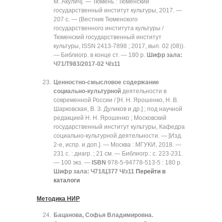
М. Акулич]. — Тюмень : Тюменский
государственный институт культуры, 2017. —
207 с. — (Вестник Тюменского
государственного института культуры /
Тюменский государственный институт
культуры, ISSN 2413-7898 ; 2017, вып. 02 (08)).
— Библиогр. в конце ст. — 180 р.
Шифр зала:
Ч71/Т983/2017-02 Ч/з11
Ценностно-смысловое содержание
социально-культурной
деятельности в
современной России / [Н. Н. Ярошенко, Н. В.
Шарковская, В. З. Дуликов и др.] ; под научной
редакцией Н. Н. Ярошенко ; Московский
государственный институт культуры, Кафедра
социально-культурной деятельности. — [Изд.
2-е, испр. и доп.]. — Москва : МГУКИ, 2018. —
231 с. : диагр. ; 21 см. — Библиогр.: с. 223-231.
— 100 экз. —
ISBN
978-5-94778-513-5 : 180 р.
Шифр зала:
Ч71/Ц377 Ч/з11
Перейти в
каталоги
Методика НИР
Бацанова, Софья Владимировна.