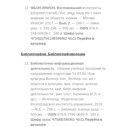
ФБОН-ИНИОН. Воспоминания и
портреты :
[сборник статей] / Рос. акад. наук, Ин-т науч.
информ. по обществ. наукам. — Москва :
ИНИОН, 2017. —
Вып. 2
. — 299 с. — Имен.
указ.: с. 293-299. — 500 экз. —
ISBN
978-5-
248-00839-1 : 180 р.
Шифр зала:
Ч734(2)754.1/Ф309/N2 Ч/з11
Перейти в
каталоги
Библиография. Библиографоведение
Библиотечно-информационная
деятельность
: сборник учебных программ по
направлению подготовки 51.03.06 / Ком.
культуры Волгогр. обл., Волгогр. гос. ин-т
искусств и культуры, фак. социал.-культур.
деятельности, каф. библ.-информ.
деятельности ; [авт.-сост.: Калинина М. А. и
др.]. — Волгоград : Издательство
Волгоградского института управления, 2018.
—
Ч. 1
. — 239 с. — Библиогр. в конце разд. —
500 экз. —
ISBN
978-5-7786-0699-9 : 180 р.
Шифр зала:
Ч758/Б595/N1 Ч/з11
Перейти в
каталоги