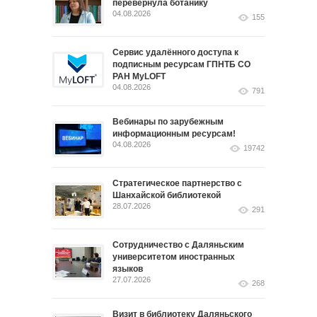
перевернула ботанику
04.08.2026
155
Сервис удалённого доступа к
подписным ресурсам ГПНТБ СО
РАН MyLOFT
04.08.2026
791
Вебинары по зарубежным
информационным ресурсам!
04.08.2026
19742
Стратегическое партнерство с
Шанхайской библиотекой
28.07.2026
291
Сотрудничество с Даляньским
университетом иностранных
языков
27.07.2026
268
Визит в библиотеку Даляньского