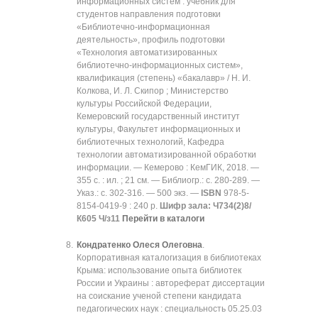
информационных систем : учебник для
студентов направления подготовки
«Библиотечно-информационная
деятельность», профиль подготовки
«Технология автоматизированных
библиотечно-информационных систем»,
квалификация (степень) «бакалавр» / Н. И.
Колкова, И. Л. Скипор ; Министерство
культуры Российской Федерации,
Кемеровский государственный институт
культуры, Факультет информационных и
библиотечных технологий, Кафедра
технологии автоматизированной обработки
информации. — Кемерово : КемГИК, 2018. —
355 с. : ил. ; 21 см. — Библиогр.: с. 280-289. —
Указ.: с. 302-316. — 500 экз. —
ISBN
978-5-
8154-0419-9 : 240 р.
Шифр зала:
Ч734(2)8/
К605 Ч/з11
Перейти в каталоги
Кондратенко Олеся Олеговна
.
Корпоративная каталогизация в библиотеках
Крыма: использование опыта библиотек
России и Украины : автореферат диссертации
на соискание ученой степени кандидата
педагогических наук : специальность 05.25.03