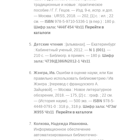
традиционные и новые : практическое
пособие / Г. Г. Гецов. — Изд. 9-е, испр. и доп.
— Москва : URSS, 2018. — 202, [1] с. : ил. ; 22
см. —
ISBN
978-5-9710-5336-1 (в пер.) : 180 р.
Шифр зала:
Ч44/Г454 Ч/з11
Перейти в
каталоги
Детские чтения
: [альманах]. — Екатеринбург
: Кабинетный ученый, 2012. —
N 1 (001)
. —
210 с. — Библиогр. в примеч. — 180 р.
Шифр
зала:
Ч739/Д386/N2012-1 Ч/з11
Жэнгра, Ив.
Ошибки в оценке науки, или Как
правильно использовать библиометрию / Ив
Жэнгра ; [перевод с французского А.
Зайцевой]. — Москва : Новое литературное
обозрение, 2018. — 175, [2] с. : граф. ; 22 см.
— (История науки). — 500 экз. —
ISBN
978-5-
4448-0791-0 : 318 р., 318 р.
Шифр зала:
Ч73в/
Ж955 Ч/з11
Перейти в каталоги
Колкова, Надежда Ивановна.
Информационное обеспечение
автоматизированных библиотечно-