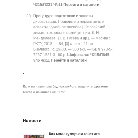
Ч215/П221 Ч/з11
Перейти в каталоги
Процедура подготовки и
защиты
диссертации. Правовые и нормативные
аспекты : [учебное пособие] / Российский
химико-технологический ун-т им. Д. И.
Менделеева ; [Т. В. Гусева и др.]. — Москва :
РХТУ, 2018. — 84, [3] с. : ил. ; 21 см. —
Библиогр.: с. 29-30. — 500 экз. —
ISBN
978-5-
7237-1581-3 : 60 р.
Шифр зала:
Ч215/П845
упр Ч/з11
Перейти в каталоги
Если вы нашли ошибку, пожалуйста, выделите фрагмент
текста и нажмите
Ctrl+Enter
.
Новости
Как молекулярная генетика