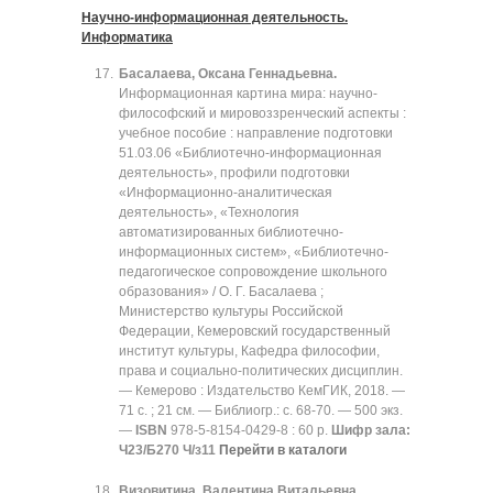
Научно-информационная деятельность.
Информатика
Басалаева, Оксана Геннадьевна.
Информационная картина мира: научно-
философский и мировоззренческий аспекты :
учебное пособие : направление подготовки
51.03.06 «Библиотечно-информационная
деятельность», профили подготовки
«Информационно-аналитическая
деятельность», «Технология
автоматизированных библиотечно-
информационных систем», «Библиотечно-
педагогическое сопровождение школьного
образования» / О. Г. Басалаева ;
Министерство культуры Российской
Федерации, Кемеровский государственный
институт культуры, Кафедра философии,
права и социально-политических дисциплин.
— Кемерово : Издательство КемГИК, 2018. —
71 с. ; 21 см. — Библиогр.: с. 68-70. — 500 экз.
—
ISBN
978-5-8154-0429-8 : 60 р.
Шифр зала:
Ч23/Б270 Ч/з11
Перейти в каталоги
Визовитина, Валентина Витальевна.