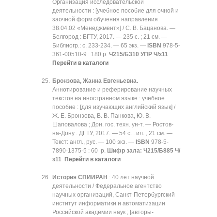
Организация исследовательской
деятельности : [учебное пособие для очной и
заочной форм обучения направления
38.04.02 «Менеджмент»] / С. В. Бацанова. —
Белгород : БГТУ, 2017. — 235 с. ; 21 см. —
Библиогр.: с. 233-234. — 65 экз. —
ISBN
978-5-
361-00510-9 : 180 р.
Ч215/Б310 УПР Ч/з11
Перейти в каталоги
Бронзова, Жанна Евгеньевна.
Аннотирование и реферирование научных
текстов на иностранном языке : учебное
пособие : [для изучающих английский язык] /
Ж. Е. Бронзова, В. В. Панкова, Ю. В.
Шаповалова ; Дон. гос. техн. ун-т. — Ростов-
на-Дону : ДГТУ, 2017. — 54 с. : ил. ; 21 см. —
Текст: англ., рус. — 100 экз. —
ISBN
978-5-
7890-1375-5 : 60 р.
Шифр зала:
Ч215/Б885 Ч/
з11
Перейти в каталоги
История СПИИРАН
: 40 лет научной
деятельности / Федеральное агентство
научных организаций, Санкт-Петербургский
институт информатики и автоматизации
Российской академии наук ; [авторы-