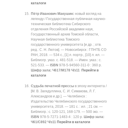
каталоги
Пётр Иванович Макушин:
новый взгляд на
легенду / Государственная публичная научно-
техническая библиотека Сибирского
отделения Российской академии наук,
Государственный архив Томской области,
Научная библиотека Томского
государственного университета [и др. ; отв.
ред.: С. Н. Лютов]. — Новосибирск : ГПНТБ СО
РАН, 2018. — 534 с., [1] л. портр., [10] л. ил. —
Библиогр. указ. с. 481-518. — Имен. указ.: с.
521-533. —
ISBN
978-5-94560-311-0 : 360 р.
Шифр зала:
Ч617/М178 Ч/з11
Перейти в
каталоги
Судьба печатной прессы
в эпоху интернета /
[М. В. Загидуллина, С. И. Симакова, Л. Г.
Александров и др.]. — Челябинск :
Издательство Челябинского государственного
университета, 2018. — 181 с. : ил. ; 21 см. —
Библиогр.: с. 120-121, 168-179. — 500 экз. —
ISBN
978-5-7271-1483-4 : 120 р.
Шифр зала:
Ч61/С892 Ч/з11
Перейти в каталоги