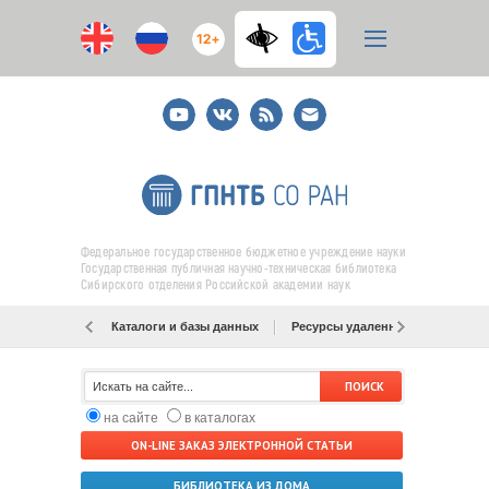
12+
Youtube
ВКонтакте
RSS
E-
mail
подписка
Федеральное государственное бюджетное учреждение науки
Государственная публичная научно-техническая библиотека
Сибирского отделения Российской академии наук
Каталоги и базы данных
Ресурсы удаленного доступа
на сайте
в каталогах
ON-LINE ЗАКАЗ ЭЛЕКТРОННОЙ СТАТЬИ
БИБЛИОТЕКА ИЗ ДОМА