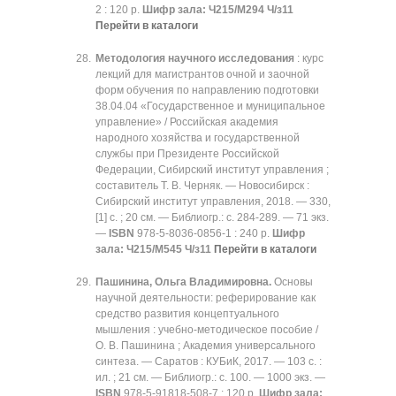
2 : 120 р.
Шифр зала:
Ч215/М294 Ч/з11
Перейти в каталоги
Методология научного исследования
: курс
лекций для магистрантов очной и заочной
форм обучения по направлению подготовки
38.04.04 «Государственное и муниципальное
управление» / Российская академия
народного хозяйства и государственной
службы при Президенте Российской
Федерации, Сибирский институт управления ;
составитель Т. В. Черняк. — Новосибирск :
Сибирский институт управления, 2018. — 330,
[1] с. ; 20 см. — Библиогр.: с. 284-289. — 71 экз.
—
ISBN
978-5-8036-0856-1 : 240 р.
Шифр
зала:
Ч215/М545 Ч/з11
Перейти в каталоги
Пашинина, Ольга Владимировна.
Основы
научной деятельности: реферирование как
средство развития концептуального
мышления : учебно-методическое пособие /
О. В. Пашинина ; Академия универсального
синтеза. — Саратов : КУБиК, 2017. — 103 с. :
ил. ; 21 см. — Библиогр.: с. 100. — 1000 экз. —
ISBN
978-5-91818-508-7 : 120 р.
Шифр зала: