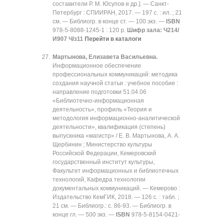
составители Р. М. Юсупов и др.]. — Санкт-
Петербург : СПИИРАН, 2017. — 197 с. : ил. ; 21
см. — Библиогр. в конце ст. — 100 экз. —
ISBN
978-5-8088-1245-1 : 120 р.
Шифр зала:
Ч214/
И907 Ч/з11
Перейти в каталоги
Мартынова, Елизавета Васильевна.
Информационное обеспечение
профессиональных коммуникаций: методика
создания научной статьи : учебное пособие :
направление подготовки 51.04.06
«Библиотечно-информационная
деятельность», профиль «Теория и
методология информационно-аналитической
деятельности», квалификация (степень)
выпускника «магистр» / Е. В. Мартынова, А. А.
Щербинин ; Министерство культуры
Российской Федерации, Кемеровский
государственный институт культуры,
Факультет информационных и библиотечных
технологий, Кафедра технологии
документальных коммуникаций. — Кемерово :
Издательство КемГИК, 2018. — 126 с. : табл. ;
21 см. — Библиогр.: с. 86-93. — Библиогр. в
конце гл. — 500 экз. —
ISBN
978-5-8154-0421-