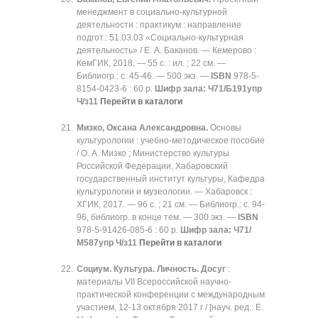
менеджмент в социально-культурной
деятельности : практикум : направление
подгот.: 51.03.03 «Социально-культурная
деятельность» / Е. А. Баканов. — Кемерово :
КемГИК, 2018. — 55 с. : ил. ; 22 см. —
Библиогр.: с. 45-46. — 500 экз. —
ISBN
978-5-
8154-0423-6 : 60 р.
Шифр зала:
Ч71/Б191упр
Ч/з11
Перейти в каталоги
Мизко, Оксана Александровна.
Основы
культурологии : учебно-методическое пособие
/ О. А. Мизко ; Министерство культуры
Российской Федерации, Хабаровский
государственный институт культуры, Кафедра
культурологии и музеологии. — Хабаровск :
ХГИК, 2017. — 96 с. ; 21 см. — Библиогр.: с. 94-
96, библиогр. в конце тем. — 300 экз. —
ISBN
978-5-91426-085-6 : 60 р.
Шифр зала:
Ч71/
М587упр Ч/з11
Перейти в каталоги
Социум. Культура. Личность. Досуг
:
материалы VII Всероссийской научно-
практической конференции с международным
участием, 12-13 октября 2017 г / [науч. ред.: Е.