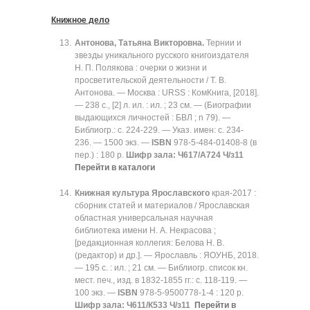
Книжное дело
Антонова, Татьяна Викторовна.
Тернии и
звезды уникального русского книгоиздателя
Н. П. Полякова : очерки о жизни и
просветительской деятельности / Т. В.
Антонова. — Москва : URSS : КомКнига, [2018].
— 238 с., [2] л. ил. : ил. ; 23 см. — (Биографии
выдающихся личностей : БВЛ ; n 79). —
Библиогр.: с. 224-229. — Указ. имен: с. 234-
236. — 1500 экз. —
ISBN
978-5-484-01408-8 (в
пер.) : 180 р.
Шифр зала:
Ч617/А724 Ч/з11
Перейти в каталоги
Книжная культура Ярославского
края-2017 :
сборник статей и материалов / Ярославская
областная универсальная научная
библиотека имени Н. А. Некрасова ;
[редакционная коллегия: Белова Н. В.
(редактор) и др.]. — Ярославль : ЯОУНБ, 2018.
— 195 с. : ил. ; 21 см. — Библиогр. список кн.
мест. печ., изд. в 1832-1855 гг.: с. 118-119. —
100 экз. —
ISBN
978-5-9500778-1-4 : 120 р.
Шифр зала:
Ч611/К533 Ч/з11
Перейти в