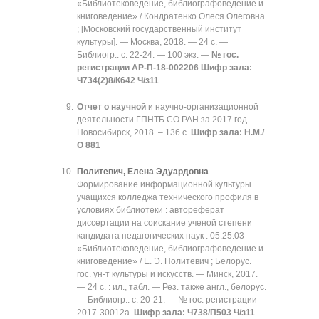
«Библиотековедение, библиографоведение и
книговедение» / Кондратенко Олеся Олеговна
; [Московский государственный институт
культуры]. — Москва, 2018. — 24 с. —
Библиогр.: с. 22-24. — 100 экз. —
№ гос.
регистрации АР-П-18-002206
Шифр зала:
Ч734(2)8/К642 Ч/з11
Отчет
о научной
и научно-организационной
деятельности ГПНТБ СО РАН за 2017 год. –
Новосибирск, 2018. – 136 с.
Шифр зала:
Н.М./
О 881
Политевич, Елена Эдуардовна
.
Формирование информационной культуры
учащихся колледжа технического профиля в
условиях библиотеки : автореферат
диссертации на соискание ученой степени
кандидата педагогических наук : 05.25.03
«Библиотековедение, библиографоведение и
книговедение» / Е. Э. Политевич ; Белорус.
гос. ун-т культуры и искусств. — Минск, 2017.
— 24 с. : ил., табл. — Рез. также англ., белорус.
— Библиогр.: с. 20-21. — № гос. регистрации
2017-30012а.
Шифр зала:
Ч738/П503 Ч/з11