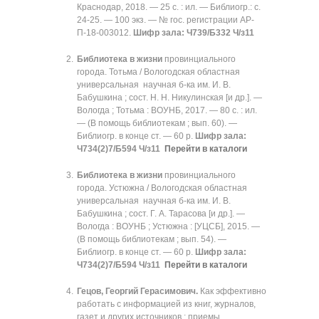
Краснодар, 2018. — 25 с. : ил. — Библиогр.: с.
24-25. — 100 экз. — № гос. регистрации АР-
П-18-003012.
Шифр зала:
Ч739/Б332 Ч/з11
Библиотека в жизни
провинциального
города. Тотьма / Вологодская областная
универсальная научная б-ка им. И. В.
Бабушкина ; сост. Н. Н. Никулинская [и др.]. —
Вологда ; Тотьма : ВОУНБ, 2017. — 80 с. : ил.
— (В помощь библиотекам ; вып. 60). —
Библиогр. в конце ст. — 60 р.
Шифр зала:
Ч734(2)7/Б594 Ч/з11
Перейти в каталоги
Библиотека в жизни
провинциального
города. Устюжна / Вологодская областная
универсальная научная б-ка им. И. В.
Бабушкина ; сост. Г. А. Тарасова [и др.]. —
Вологда : ВОУНБ ; Устюжна : [УЦСБ], 2015. —
(В помощь библиотекам ; вып. 54). —
Библиогр. в конце ст. — 60 р.
Шифр зала:
Ч734(2)7/Б594 Ч/з11
Перейти в каталоги
Гецов, Георгий Герасимович.
Как эффективно
работать с информацией из книг, журналов,
газет и других источников : приемы