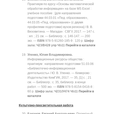
Практикум по курсу «Основы математической
обработки информации» на базе MS Excel :
учебное пособие : [для направления
подготовки 44.03.01 «Пед. образование»,
44.03.05 «Пед. образование» (с двумя
профилями подготовки) вузов региона] / В. В.
Визовитина. — Магадан : СВГУ, 2017. — 147 с.
: ил. ; 21 см. — Библиогр.: с. 146-147. — 200
экз. —
ISBN
978-5-91260-185-9 : 120 р.
Шифр
зала:
Ч23/В428 упр Ч/з11
Перейти в каталоги
Уленко, Юлия Владимировна.
Информационные ресурсы общества :
практикум : направление подготовки 51.03.06
«Библиотечно-информационная
деятельность» / Ю. В. Уленко. — Кемерово :
Издательство КемГИК, 2017. — 35, [1] с. ; 21
см. — Библиогр.: с. 35, библиогр. в конце
работ. — 500 экз. —
ISBN
978-5-8154-0416-8 :
60 р.
Шифр зала:
Ч231/У474 Ч/з11
Перейти в
каталоги
Культурно-просветительная работа
Баканов, Евгений Анатольевич.
Проектный