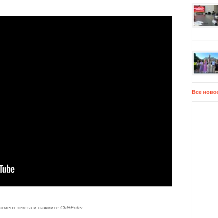
Все ново
агмент текста и нажмите
Ctrl+Enter
.