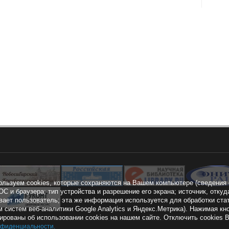
ользуем cookies, которые сохраняются на Вашем компьютере (сведения 
ОС и браузера; тип устройства и разрешение его экрана; источник, откуд
вает пользователь; эта же информация используется для обработки ста
 систем веб-аналитики Google Analytics и Яндекс.Метрика). Нажимая 
рованы об использовании cookies на нашем сайте. Отключить cookies 
нфиденциальности
.