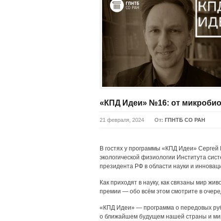
«КПД Идеи» №16: от микробио
21 февраля, 2024
От:
ГПНТБ СО РАН
В гостях у программы «КПД Идеи» Сергей
экологической физиологии Института сис
президента РФ в области науки и инновац
Как приходят в науку, как связаны мир жи
премии — обо всём этом смотрите в очере
«КПД Идеи» — программа о передовых ру
о ближайшем будущем нашей страны и ми