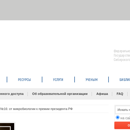
Федерально
Государств
Сибирского
РЕСУРСЫ
УСЛУГИ
УЧЕНЫМ
БИБЛИ
нного доступа
Об образовательной организации
Афиша
FAQ
№16: от микробиологии к премии президента РФ
на с
O