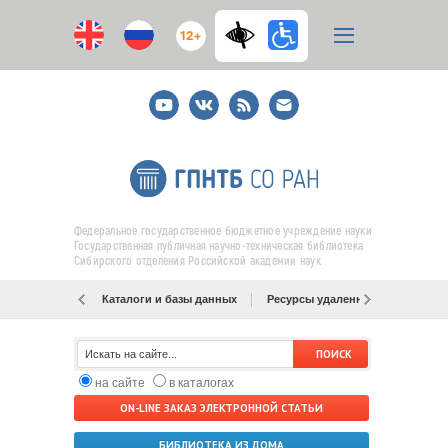
12+
Youtube
ВКонтакте
RSS
E-
mail
подписка
Федеральное государственное бюджетное учреждение науки
Государственная публичная научно-техническая библиотека
Сибирского отделения Российской академии наук
Каталоги и базы данных
Ресурсы удаленного доступа
на сайте
в каталогах
ON-LINE ЗАКАЗ ЭЛЕКТРОННОЙ СТАТЬИ
БИБЛИОТЕКА ИЗ ДОМА