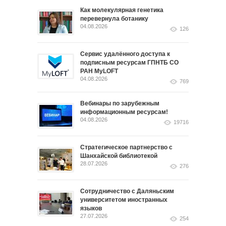
Как молекулярная генетика
перевернула ботанику
04.08.2026
126
Сервис удалённого доступа к
подписным ресурсам ГПНТБ СО
РАН MyLOFT
04.08.2026
769
Вебинары по зарубежным
информационным ресурсам!
04.08.2026
19716
Стратегическое партнерство с
Шанхайской библиотекой
28.07.2026
276
Сотрудничество с Даляньским
университетом иностранных
языков
27.07.2026
254