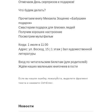
Отмечаем День сюрпризов и подарков!
Что будем делать?
Прочитаем книгу Михаила Зощенко «Бабушкин
подарок»
Смастерим подарок для близких людей
Получим хорошее настроение
Посмотрим мультфильм
Когда: 1 июля в 11:00
Адрес: ул. Восход, 15 | 1 этаж | Зал художественной
литературы
Вход по читательским билетам (для родителей)
Ждём наших маленьких книгочеев в гости
Если вы нашли ошибку, пожалуйста, выделите фрагмент
текста и нажмите
Ctrl+Enter
.
Новости