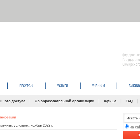
Федерально
Государств
Сибирского
РЕСУРСЫ
УСЛУГИ
УЧЕНЫМ
БИБЛИ
нного доступа
Об образовательной организации
Афиша
FAQ
инновации
менных условиях, ноябрь 2022 г.
на с
O