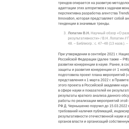
трендов опирается на развитую методоло
адаптации этих алгоритмов к задачам мо
перспективна разработка агентства Trend
Innovation, которая представляет собой
тенденции в значимые тренды.
Лопатин В.Н.
Научный обзор «О разв
результативности» / В.Н. Лопатин //
48. ‒ Библиогр.: с. 47‒48 (13 назв.). ‒
При утверждении в сентябре 2021 г. Наци
Российской Федерации (далее также ‒ РФ) 
развитии конкуренции в науке. Ранее, в с
защиты и развития конкуренции от 1 ноябр
подготовила проект плана мероприятий («
представления к 1 марта 2022 г. в Правите
этого проекта в Российской академии наук
в сфере науки и показателей ее результа
результаты краткого анализа данного обс
работы по реализации мероприятий этой
РФ Д. Чернышенко поручил до 15.03.2022 
требований наличия публикаций, индексир
результативности отечественной науки и
органов власти и организаций собственну