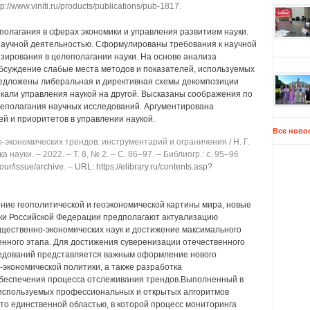
p://www.viniti.ru/products/publications/pub-1817
.
олагания в сферах экономики и управления развитием науки.
научной деятельностью. Сформулированы требования к научной
озирования в целеполагании науки. На основе анализа
обсуждение слабые места методов и показателей, используемых
редложены либеральная и директивная схемы декомпозиции
икали управления наукой на другой. Высказаны соображения по
еполагания научных исследований. Аргументирована
й и приоритетов в управлении наукой.
Все ново
экономических трендов: инструментарий и ограничения / Н. Г.
 науки. ‒ 2022. ‒ Т. 8, № 2. ‒ C. 86‒97. ‒ Библиогр.: с. 95‒96
jour/issue/archive
. ‒
URL: https://elibrary.ru/contents.asp?
ние геополитической и геоэкономической картины мира, новые
ки Российской Федерации предполагают актуализацию
бщественно-экономических наук и достижение максимального
енного этапа. Для достижения суверенизации отечественного
ледований представляется важным оформление нового
экономической политики, а также разработка
обеспечения процесса отслеживания трендов.Выполненный в
 используемых профессиональных и открытых алгоритмов
что единственной областью, в которой процесс мониторинга