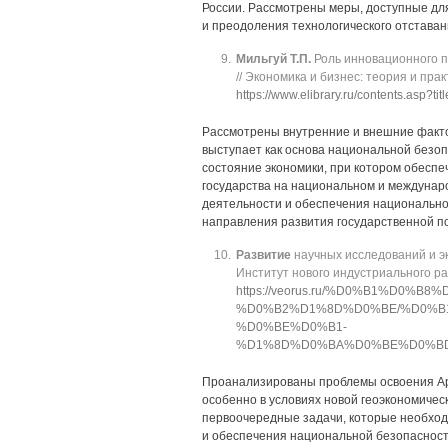
России. Рассмотрены меры, доступные дл
и преодоления технологического отставан
Мильгуй Т.П.
Роль инновационного по
// Экономика и бизнес: теория и прак
https://www.elibrary.ru/contents.asp?ti
Рассмотрены внутренние и внешние факт
выступает как основа национальной безоп
состояние экономики, при котором обеспе
государства на национальном и междунар
деятельности и обеспечения национально
направления развития государственной п
Развитие
научных исследований и эко
Институт нового индустриального разв
https://veorus.ru/%D0%B1%D
%D0%B2%D1%8D%D0%BE/%D0%B
%D0%BE%D0%B1-
%D1%8D%D0%BA%D0%BE%D0%B
Проанализированы проблемы освоения Ар
особенно в условиях новой геоэкономичес
первоочередные задачи, которые необход
и обеспечения национальной безопасности