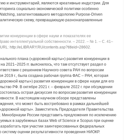
гию и инструментарий, являются креативные индустрии. Для
ниторинга социально-экономической политики особенно
Watching, запатентовавшего методологию Purpose-Driven
 аналитическую схему, превращающую разнонаправленные
итии конкуренции в сфере науки и показателях ее
 Право интеллектуальной собственности. ‒ 2022. ‒ № 1. ‒ C. 41‒
URL: http://eLIBRARY.RU/contents.asp?titleid=28602
.
онального плана («дорожной карты») развития конкуренции в
на 2021‒2025 гг. выяснилось, что там отсутствует раздел о
оответствии с решением Научного совета РАН по вопросам
я 2019 г., была создана рабочая группа ФАС ‒ РАН, которая
дорожной карты») развития конкуренции в сфере науки для его
льство РФ. В октябре 2021 г. ‒ феврале 2022 г. при обсуждении
 состоялась острая дискуссия по вопросам развития конкуренции
тивности. В настоящем научном обзоре представлены
уждения, что может быть востребовано в рамках дальнейшей
 «дорожной карты». Заместитель Председателя Правительства
г. Минобрнауки России представить предложения по исключению
уемых в зарубежных базах Web of Science и Scopus при оценке
 разработать при участии заинтересованных федеральных
ю систему оценки результативности проведения НИОКР.