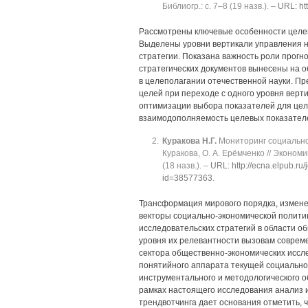
Библиогр.: с. 7‒8 (19 назв.). ‒
URL: htt
Рассмотрены ключевые особенности целеп
Выделены уровни вертикали управления 
стратегии. Показана важность роли прогн
стратегических документов вынесены на 
в целеполагании отечественной науки. П
целей при переходе с одного уровня верт
оптимизации выбора показателей для цел
взаимодополняемость целевых показателе
Куракова Н.Г.
Мониторинг социально-
Куракова, О. А. Ерёмченко // Экономика
(18 назв.). ‒
URL: http://ecna.elpub.ru/
id=38577363
.
Трансформация мирового порядка, измене
векторы социально-экономической полити
исследовательских стратегий в области о
уровня их релевантности вызовам соврем
сектора общественно-экономических исс
понятийного аппарата текущей социально-
инструментального и методологического 
рамках настоящего исследования анализ
трендвотчинга дает основания отметить, 