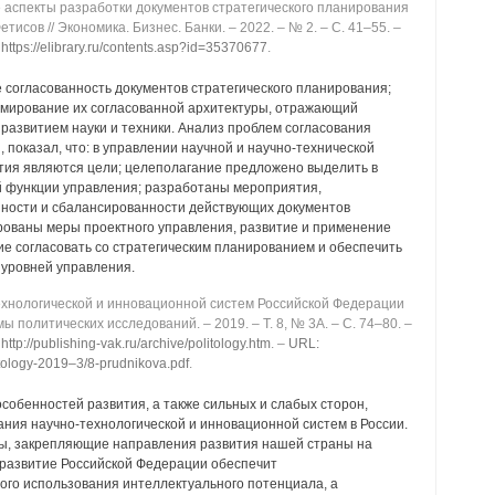
аспекты разработки документов стратегического планирования
Фетисов // Экономика. Бизнес. Банки. ‒ 2022. ‒ № 2. ‒ C. 41‒55. ‒
https://elibrary.ru/contents.asp?id=35370677
.
огласованность документов стратегического планирования;
мирование их согласованной архитектуры, отражающий
развитием науки и техники. Анализ проблем согласования
 показал, что: в управлении научной и научно-технической
ия являются цели; целеполагание предложено выделить в
й функции управления; разработаны мероприятия,
ности и сбалансированности действующих документов
рованы меры проектного управления, развитие и применение
е согласовать со стратегическим планированием и обеспечить
 уровней управления.
хнологической и инновационной систем Российской Федерации
емы политических исследований. ‒ 2019. ‒ Т. 8, № 3А. ‒ C. 74‒80. ‒
http://publishing-vak.ru/archive/politology.htm
. ‒
URL:
olitology-2019‒3/8-prudnikova.pdf
.
собенностей развития, а также сильных и слабых сторон,
ния научно-технологической и инновационной систем в России.
ты, закрепляющие направления развития нашей страны на
развитие Российской Федерации обеспечит
ого использования интеллектуального потенциала, а