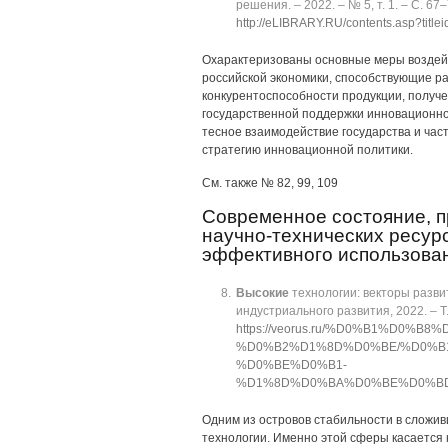
решения. ‒ 2022. ‒ № 5, т. 1. ‒ C. 67‒
http://eLIBRARY.RU/contents.asp?title
Охарактеризованы основные меры воздейс
российской экономики, способствующие р
конкурентоспособности продукции, получ
государственной поддержки инновационно
тесное взаимодействие государства и ча
стратегию инновационной политики.
См. также № 82, 99, 109
Современное состояние, п
научно-технических ресур
эффективного использова
Высокие
технологии: векторы развити
индустриального развития, 2022. ‒ Т.
https://veorus.ru/%D0%B1%D
%D0%B2%D1%8D%D0%BE/%D0%B
%D0%BE%D0%B1-
%D1%8D%D0%BA%D0%BE%D0%B
Одним из островов стабильности в сложи
технологии. Именно этой сферы касается 