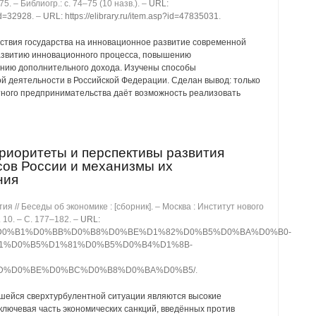
75. ‒ Библиогр.: с. 74‒75 (10 назв.). ‒
URL:
id=32928
. ‒
URL: https://elibrary.ru/item.asp?id=47835031
.
твия государства на инновационное развитие современной
азвитию инновационного процесса, повышению
ению дополнительного дохода. Изучены способы
й деятельности в Российской Федерации. Сделан вывод: только
стного предпринимательства даёт возможность реализовать
риоритеты и перспективы развития
сов России и механизмы их
ния
я // Беседы об экономике : [сборник]. ‒ Москва : Институт нового
 10. ‒ C. 177‒182. ‒
URL:
0%B8%D0%B1%D0%BB%D0%B8%D0%BE%D1%82%D0%B5%D0%BA%D0%B0-
1%D0%B5%D1%81%D0%B5%D0%B4%D1%8B-
D%D0%BE%D0%BC%D0%B8%D0%BA%D0%B5/
.
вшейся сверхтурбулентной ситуации являются высокие
ключевая часть экономических санкций, введённых против