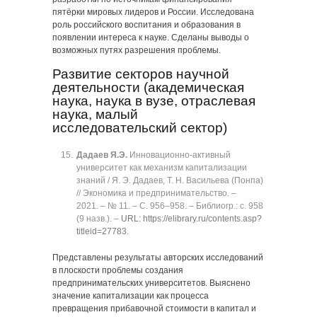
пятёрки мировых лидеров и России. Исследована
роль российского воспитания и образования в
появлении интереса к науке. Сделаны выводы о
возможных путях разрешения проблемы.
Развитие секторов научной
деятельности (академическая
наука, наука в вузе, отраслевая
наука, малый
исследовательский сектор)
Дадаев Я.Э.
Инновационно-активный
университет как механизм капитализации
знаний / Я. Э. Дадаев, Т. Н. Васильева (Понпа)
// Экономика и предпринимательство. ‒
2021. ‒ № 11. ‒ C. 956‒958. ‒ Библиогр.: с. 958
(9 назв.). ‒
URL: https://elibrary.ru/contents.asp?
titleid=27783
.
Представлены результаты авторских исследований
в плоскости проблемы создания
предпринимательских университетов. Выяснено
значение капитализации как процесса
превращения прибавочной стоимости в капитал и