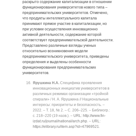
раскрыто содержание капитализации в отношении
функционирования университетов нового типа ‒
предпринимательских университетов. Отмечено,
что продукты интеллектуального капитала
принимают прямое участие в капитализации, но
при условии осуществления инновационно
активной деятельности, содержание которой
соответствует предпринимательской деятельности.
Представлено различные взгляды ученых
относительно возникновения модели
предпринимательского университета, приведены
определения и выделены особенности
функционирования предпринимательских
университетов.
Ярушкина Н.А.
Специфика проявления
инновационных инициатив университетов в
различных режимах организации «тройной
спирали» / Н. А. Ярушкина // Национальные
интересы: приоритеты и безопасность. ‒
2022. ‒ Т. 18, № 2. ‒ C. 206‒225. ‒ Библиогр.:
с. 218‒220 (19 назв.). ‒
URL: http://www.fin-
izdat.ru/journal/national/arch.php
. ‒
URL:
https://elibrary.ru/item.asp?id=47969521
.