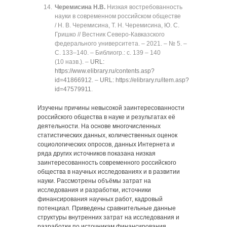
Черемисина Н.В.
Низкая востребованность
науки в современном российском обществе
/ Н. В. Черемисина, Т. Н. Черемисина, Ю. С.
Гришко // Вестник Северо-Кавказского
федерального университета. ‒ 2021. ‒ № 5. ‒
C. 133‒140. ‒ Библиогр.: с. 139 ‒ 140
(10 назв.). ‒
URL:
https://www.elibrary.ru/contents.asp?
id=41866912
. ‒
URL: https://elibrary.ru/item.asp?
id=47579911
.
Изучены причины невысокой заинтересованности
российского общества в науке и результатах её
деятельности. На основе многочисленных
статистических данных, количественных оценок
социологических опросов, данных Интернета и
ряда других источников показана низкая
заинтересованность современного российского
общества в научных исследованиях и в развитии
науки. Рассмотрены объёмы затрат на
исследования и разработки, источники
финансирования научных работ, кадровый
потенциал. Приведены сравнительные данные
структуры внутренних затрат на исследования и
разработки по источникам финансирования