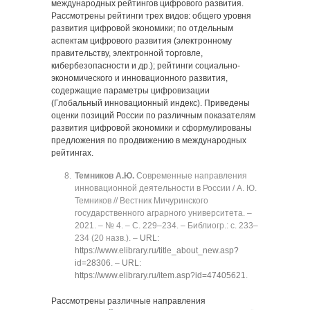
международных рейтингов цифрового развития.
Рассмотрены рейтинги трех видов: общего уровня
развития цифровой экономики; по отдельным
аспектам цифрового развития (электронному
правительству, электронной торговле,
кибербезопасности и др.); рейтинги социально-
экономического и инновационного развития,
содержащие параметры цифровизации
(Глобальный инновационный индекс). Приведены
оценки позиций России по различным показателям
развития цифровой экономики и сформулированы
предложения по продвижению в международных
рейтингах.
Темников А.Ю.
Современные направления
инновационной деятельности в России / А. Ю.
Темников // Вестник Мичуринского
государственного аграрного университета. ‒
2021. ‒ № 4. ‒ C. 229‒234. ‒ Библиогр.: с. 233‒
234 (20 назв.). ‒
URL:
https://www.elibrary.ru/title_about_new.asp?
id=28306
. ‒
URL:
https://www.elibrary.ru/item.asp?id=47405621
.
Рассмотрены различные направления