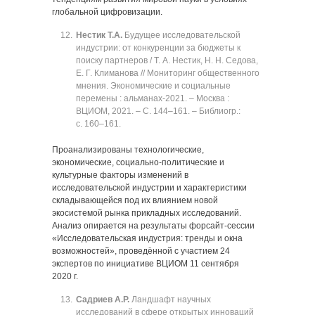
глобальной цифровизации.
Нестик Т.А.
Будущее исследовательской
индустрии: от конкуренции за бюджеты к
поиску партнеров / Т. А. Нестик, Н. Н. Седова,
Е. Г. Климанова // Мониторинг общественного
мнения. Экономические и социальные
перемены : альманах-2021. ‒ Москва :
ВЦИОМ, 2021. ‒ C. 144‒161. ‒ Библиогр.:
с. 160‒161.
Проанализированы технологические,
экономические, социально-политические и
культурные факторы изменений в
исследовательской индустрии и характеристики
складывающейся под их влиянием новой
экосистемой рынка прикладных исследований.
Анализ опирается на результаты форсайт-сессии
«Исследовательская индустрия: тренды и окна
возможностей», проведённой с участием 24
экспертов по инициативе ВЦИОМ 11 сентября
2020 г.
Садриев А.Р.
Ландшафт научных
исследований в сфере открытых инноваций