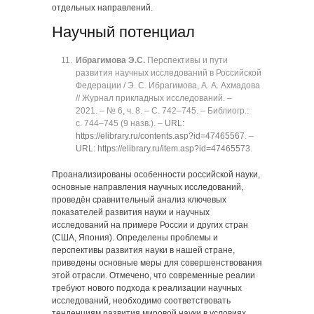
отдельных направлений.
Научный потенциал
Ибрагимова Э.С.
Перспективы и пути
развития научных исследований в Российской
Федерации / Э. С. Ибрагимова, А. А. Ахмадова
// Журнал прикладных исследований. ‒
2021. ‒ № 6, ч. 8. ‒ C. 742‒745. ‒ Библиогр.:
с. 744‒745 (9 назв.). ‒
URL:
https://elibrary.ru/contents.asp?id=47465567
. ‒
URL: https://elibrary.ru/item.asp?id=47465573
.
Проанализированы особенности российской науки,
основные направления научных исследований,
проведён сравнительный анализ ключевых
показателей развития науки и научных
исследований на примере России и других стран
(США, Япония). Определены проблемы и
перспективы развития науки в нашей стране,
приведены основные меры для совершенствования
этой отрасли. Отмечено, что современные реалии
требуют нового подхода к реализации научных
исследований, необходимо соответствовать
тенденциям развития мировой науки в условиях