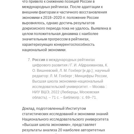
что привело к снижению позиций России в
международных рейтингах. После адаптации к
внешним факторам и частичного восстановления
экономики к 2018‒2020 гг. положение России
выровнялось, однако достичь результатов
докризисного периода пока не удалось. Выявлена в
целом положительная динамика с наиболее
значительным прогрессом в рейтингах,
характеризующих конкурентоспособность
национальной экономики.
Россия
в международных рейтингах
цифрового развития / Г. И. Абдрахманова, К.
О. Вишневский, Л. М. Гохберг [и др.] ; научный
редактор: Л. М. Гохберг ; Минцифры России,
Высшая школа экономики-национальный
исследовательский университет. ‒ Москва :
НИУ ВШЭ, 2022 (Люберцы, Московская
область). ‒ 71 с. ‒ Библиогр.: с. 69‒71.
Доклад, подготовленный Институтом
статистических исследований и экономики знаний
Национального исследовательского университета
«Высшая школа экономики», представляет
результаты анализа 20 наиболее авторитетных