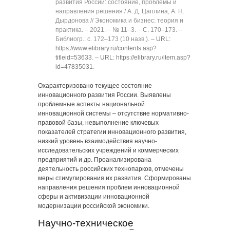
развития России: состояние, проблемы и
направления решения / А. Д. Цаплина, А. Н.
Дырдонова // Экономика и бизнес: теория и
практика. ‒ 2021. ‒ № 11‒3. ‒ C. 170‒173. ‒
Библиогр.: с. 172‒173 (10 назв.). ‒
URL:
https://www.elibrary.ru/contents.asp?
titleid=53633
. ‒
URL: https://elibrary.ru/item.asp?
id=47835031
.
Охарактеризовано текущее состояние
инновационного развития России. Выявлены
проблемные аспекты национальной
инновационной системы ‒ отсутствие нормативно-
правовой базы, невыполнение ключевых
показателей стратегии инновационного развития,
низкий уровень взаимодействия научно-
исследовательских учреждений и коммерческих
предприятий и др. Проанализирована
деятельность российских технопарков, отмечены
меры стимулирования их развития. Сформированы
направления решения проблем инновационной
сферы и активизации инновационной
модернизации российской экономики.
Научно-техническое