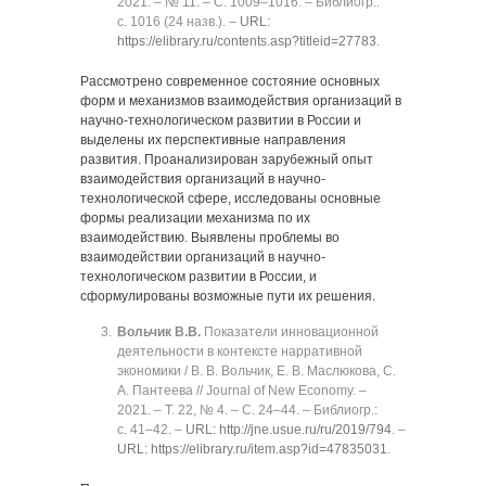
2021. ‒ № 11. ‒ C. 1009‒1016. ‒ Библиогр.:
с. 1016 (24 назв.). ‒
URL:
https://elibrary.ru/contents.asp?titleid=27783
.
Рассмотрено современное состояние основных
форм и механизмов взаимодействия организаций в
научно-технологическом развитии в России и
выделены их перспективные направления
развития. Проанализирован зарубежный опыт
взаимодействия организаций в научно-
технологической сфере, исследованы основные
формы реализации механизма по их
взаимодействию. Выявлены проблемы во
взаимодействии организаций в научно-
технологическом развитии в России, и
сформулированы возможные пути их решения.
Вольчик В.В.
Показатели инновационной
деятельности в контексте нарративной
экономики / В. В. Вольчик, Е. В. Маслюкова, С.
А. Пантеева // Journal of New Economy. ‒
2021. ‒ Т. 22, № 4. ‒ C. 24‒44. ‒ Библиогр.:
с. 41‒42. ‒
URL: http://jne.usue.ru/ru/2019/794
. ‒
URL: https://elibrary.ru/item.asp?id=47835031
.