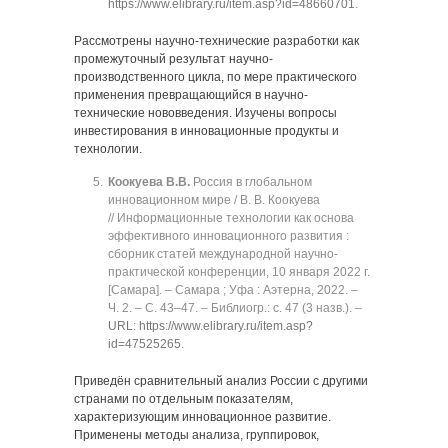
https://www.elibrary.ru/item.asp?id=48660701
.
Рассмотрены научно-технические разработки как
промежуточный результат научно-
производственного цикла, по мере практического
применения превращающийся в научно-
технические нововведения. Изучены вопросы
инвестирования в инновационные продукты и
технологии.
Коокуева В.В.
Россия в глобальном
инновационном мире / В. В. Коокуева
// Информационные технологии как основа
эффективного инновационного развития :
сборник статей международной научно-
практической конференции, 10 января 2022 г.
[Самара]. ‒ Самара ; Уфа : Аэтерна, 2022. ‒
Ч. 2. ‒ C. 43‒47. ‒ Библиогр.: с. 47 (3 назв.). ‒
URL: https://www.elibrary.ru/item.asp?
id=47525265
.
Приведён сравнительный анализ России с другими
странами по отдельным показателям,
характеризующим инновационное развитие.
Применены методы анализа, группировок,