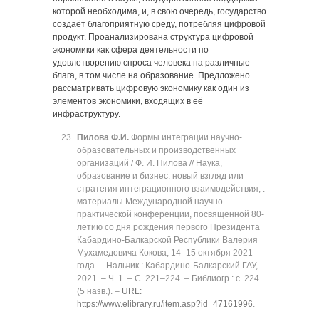
которой необходима, и, в свою очередь, государство
создаёт благоприятную среду, потребляя цифровой
продукт. Проанализирована структура цифровой
экономики как сфера деятельности по
удовлетворению спроса человека на различные
блага, в том числе на образование. Предложено
рассматривать цифровую экономику как один из
элементов экономики, входящих в её
инфраструктуру.
Пилова Ф.И.
Формы интеграции научно-
образовательных и производственных
организаций / Ф. И. Пилова // Наука,
образование и бизнес: новый взгляд или
стратегия интеграционного взаимодействия, :
материалы Международной научно-
практической конференции, посвященной 80-
летию со дня рождения первого Президента
Кабардино-Балкарской Республики Валерия
Мухамедовича Кокова, 14‒15 октября 2021
года. ‒ Нальчик : Кабардино-Балкарский ГАУ,
2021. ‒ Ч. 1. ‒ C. 221‒224. ‒ Библиогр.: с. 224
(5 назв.). ‒
URL:
https://www.elibrary.ru/item.asp?id=47161996
.