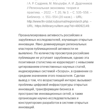
/ А. Р. Садриев, М. Маъруфи, А. И. Дудочников
// Региональная экономика: теория и
практика. ‒ 2022. ‒ Т. 20, № 3. ‒ C. 535‒558. ‒
Библиогр.: с. 551‒554 (20 назв.). ‒
URL:
http://www.fin-izdat.ru/journal/region/arch.php
. ‒
URL: https://elibrary.ru/item.asp?id=48092149
.
Проанализирована активность российских и
зарубежных исследователей, изучающих открытые
инновации. Явно доминирующих региональных
кластеров публикационной активности не
выявлено. По количеству просмотров российские
публикации не уступают зарубежным, однако эта
позитивная статистика не коррелирует с невысоким
цитированием отечественных научных статей,
индексируемых системой «Scopus», в сравнении со
средним значением этого показателя. Сделан
вывод о том, что возрастающий интерес вызывают
проблемы цифровой инфраструктуры открытых
инноваций, трансформации бизнеса в
пространстве инновационных сетей, а также
организации научно-исследовательских и
конструкторских разработок в системе открытых
инноваций.