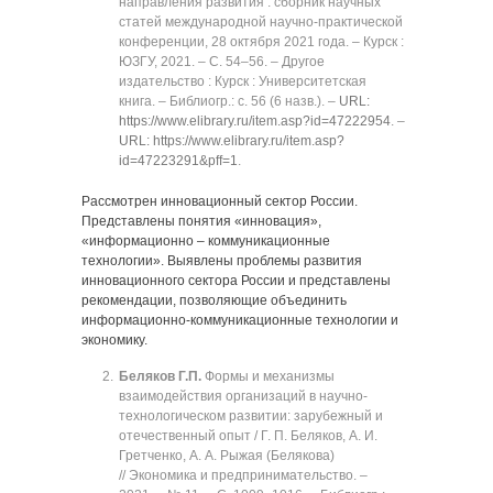
направления развития : сборник научных
статей международной научно-практической
конференции, 28 октября 2021 года. ‒ Курск :
ЮЗГУ, 2021. ‒ C. 54‒56. ‒ Другое
издательство : Курск : Университетская
книга. ‒ Библиогр.: с. 56 (6 назв.). ‒
URL:
https://www.elibrary.ru/item.asp?id=47222954
. ‒
URL: https://www.elibrary.ru/item.asp?
id=47223291&pff=1
.
Рассмотрен инновационный сектор России.
Представлены понятия «инновация»,
«информационно ‒ коммуникационные
технологии». Выявлены проблемы развития
инновационного сектора России и представлены
рекомендации, позволяющие объединить
информационно-коммуникационные технологии и
экономику.
Беляков Г.П.
Формы и механизмы
взаимодействия организаций в научно-
технологическом развитии: зарубежный и
отечественный опыт / Г. П. Беляков, А. И.
Гретченко, А. А. Рыжая (Белякова)
// Экономика и предпринимательство. ‒