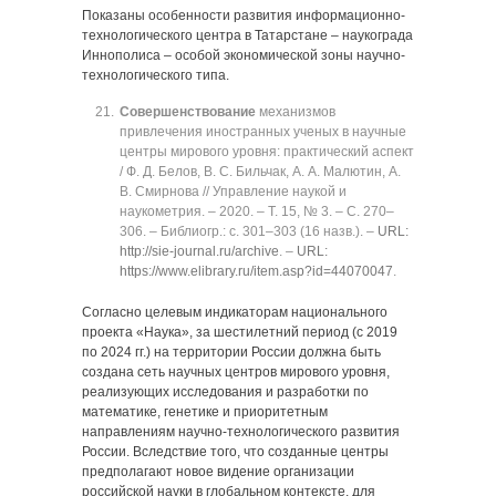
Показаны особенности развития информационно-
технологического центра в Татарстане ‒ наукограда
Иннополиса ‒ особой экономической зоны научно-
технологического типа.
Совершенствование
механизмов
привлечения иностранных ученых в научные
центры мирового уровня: практический аспект
/ Ф. Д. Белов, В. С. Бильчак, А. А. Малютин, А.
В. Смирнова // Управление наукой и
наукометрия. ‒ 2020. ‒ Т. 15, № 3. ‒ C. 270‒
306. ‒ Библиогр.: с. 301‒303 (16 назв.). ‒
URL:
http://sie-journal.ru/archive
. ‒
URL:
https://www.elibrary.ru/item.asp?id=44070047
.
Согласно целевым индикаторам национального
проекта «Наука», за шестилетний период (с 2019
по 2024 гг.) на территории России должна быть
создана сеть научных центров мирового уровня,
реализующих исследования и разработки по
математике, генетике и приоритетным
направлениям научно-технологического развития
России. Вследствие того, что созданные центры
предполагают новое видение организации
российской науки в глобальном контексте, для