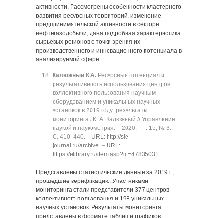
активности. Рассмотрены особенности кластерного
развития ресурсных территорий, изменение
предпринимательской активности в секторе
нефтегазодобычи, дана подробная характеристика
сырьевых регионов с точки зрения их
производственного и инновационного потенциала в
анализируемой сфере.
Калюжный К.А.
Ресурсный потенциал и
результативность использования центров
коллективного пользования научным
оборудованием и уникальных научных
установок в 2019 году: результаты
мониторинга / К. А. Калюжный // Управление
наукой и наукометрия. ‒ 2020. ‒ Т. 15, № 3. ‒
C. 410‒440. ‒
URL: http://sie-
journal.ru/archive
. ‒
URL:
https://elibrary.ru/item.asp?id=47835031
.
Представлены статистические данные за 2019 г.,
прошедшие верификацию. Участниками
мониторинга стали представители 377 центров
коллективного пользования и 198 уникальных
научных установок. Результаты мониторинга
представлены в формате таблиц и графиков,