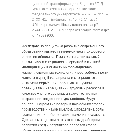
цифровой трансформации общества / Е. Д.
Бутенко // Вестник Северо-Кавказского
федерального университета. ‒ 2021. ‒ № 5. ‒
C. 33‒41. ‒ Библиогр.: с. 40‒41 (7 назв.). ‒
URL: https://www.elibrary.ru/contents.asp?
id=41866912
. ‒
URL: https://elibrary.ru/item.asp?
id=47579900
.
Исследована специфика развития современного
образования как неотъемлемой части цифрового
развития общества. Приведен сравнительный
анализ числа специалистов средней и высшей
квалификации в области информационно-
коммуникационных технологий и востребованности
магистратуры, бакалавриата и специалитета.
Отмечена серьёзная проблема в научном
потенциале и наращивании трудовых ресурсов в
качестве учёного состава, а также то, что при
сохранении тенденции в дальнейшем будут
понесены огромные потери в наукоёмких сферах,
производстве и науке в целом. Определена роль
взаимовлияния образования, науки и государства.
Сделан вывод о том, что ключевым драйвером
развития среды-регулятора является сфера
образования и науки, государственная поддержка