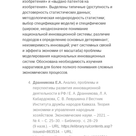
изобретения» и «выдано патентов на
изобретения». Выделены типичные (доступность и
достоверность статистических данных;
методологическая неоднородность статистики;
выбор спецификации модели) и специфические
(широкое, неоднозначное понимание
национальной инновационной системы; различие
подходов к определению основных детерминант;
неизмеримость инноваций; учет системных связей
и эффекта экономии от масштаба) проблемы
моделирования национальных инновационных
систем. Обоснована необходимость изучения
нарративов для более полного понимания сложных
экономических процессов.
Дранникова Е.А.
Анализ, проблемы и
перспективы развития инновационной
деятельности в РФ / Е. А. Дранникова, Л. А.
Кабардокова, С. В. Левушкина // Вестник
Института дружбы народов Кавказа. Теория
экономики и управления народным
хозяйством. Экономические науки. ‒ 2021. ‒
№ 4. ‒ C. 25‒30. ‒ Библиогр.: с. 28‒29
(9 назв.). ‒
URL: https://elibrary.ru/contents.asp?
issueid=863534
. ‒
URL: