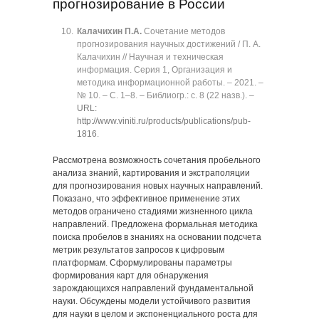
прогнозирование в России
Калачихин П.А.
Сочетание методов
прогнозирования научных достижений / П. А.
Калачихин // Научная и техническая
информация. Серия 1, Организация и
методика информационной работы. ‒ 2021. ‒
№ 10. ‒ C. 1‒8. ‒ Библиогр.: с. 8 (22 назв.). ‒
URL:
http://www.viniti.ru/products/publications/pub-
1816
.
Рассмотрена возможность сочетания пробельного
анализа знаний, картирования и экстраполяции
для прогнозирования новых научных направлений.
Показано, что эффективное применение этих
методов ограничено стадиями жизненного цикла
направлений. Предложена формальная методика
поиска пробелов в знаниях на основании подсчета
метрик результатов запросов к цифровым
платформам. Сформулированы параметры
формирования карт для обнаружения
зарождающихся направлений фундаментальной
науки. Обсуждены модели устойчивого развития
для науки в целом и экспоненциального роста для