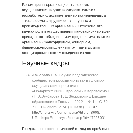
Рассмотрены организационные формы
осуществления научно-исследовательских
разработок и фундаментальных исследований, а
также формы сотрудничества научных и
производственных организаций. Отмечено, что
важная роль в осуществлении инновационных идей
принадлежит объединениям предпринимательских
организаций: консорциумам, концернам,
финансово-промышленным группам и другим
ассоциациям и союзам юридических лиц.
Научные кадры
Амбарова П.А.
Научно-педагогическое
сообщество в российских вузах в условиях
осуществления программы
«Приоритет-2030»: проблемы и перспективы
/ П. А. Амбарова, Г. Е. Зборовский // Высшее
образование в России. ‒ 2022. ‒ № 1. ‒ C. 59‒
71. ‒ Библиогр.: с. 56 (16 назв.). ‒
URL:
http://elibrary.ru/contents.asp?titleid=8608
. ‒
URL: https://elibrary.ru/item.asp?id=47835031
.
Представлен социологический взгляд на проблемы