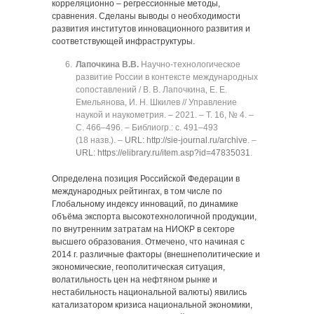
корреляционно ‒ регрессионные методы,
сравнения. Сделаны выводы о необходимости
развития институтов инновационного развития и
соответствующей инфраструктуры.
Лапочкина В.В.
Научно-технологическое
развитие России в контексте международных
сопоставлений / В. В. Лапочкина, Е. Е.
Емельянова, И. Н. Шкилев // Управление
наукой и наукометрия. ‒ 2021. ‒ Т. 16, № 4. ‒
C. 466‒496. ‒ Библиогр.: с. 491‒493
(18 назв.). ‒
URL: http://sie-journal.ru/archive
. ‒
URL: https://elibrary.ru/item.asp?id=47835031
.
Определена позиция Российской Федерации в
международных рейтингах, в том числе по
Глобальному индексу инноваций, по динамике
объёма экспорта высокотехнологичной продукции,
по внутренним затратам на НИОКР в секторе
высшего образования. Отмечено, что начиная с
2014 г. различные факторы (внешнеполитические и
экономические, геополитическая ситуация,
волатильность цен на нефтяном рынке и
нестабильность национальной валюты) явились
катализатором кризиса национальной экономики,