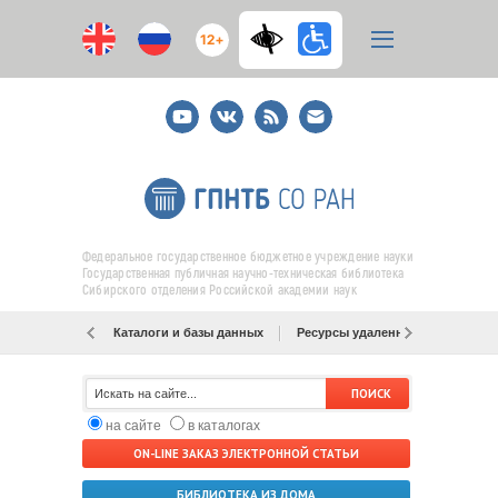
12+
Youtube
ВКонтакте
RSS
E-
mail
подписка
Федеральное государственное бюджетное учреждение науки
Государственная публичная научно-техническая библиотека
Сибирского отделения Российской академии наук
Каталоги и базы данных
Ресурсы удаленного доступа
на сайте
в каталогах
ON-LINE ЗАКАЗ ЭЛЕКТРОННОЙ СТАТЬИ
БИБЛИОТЕКА ИЗ ДОМА