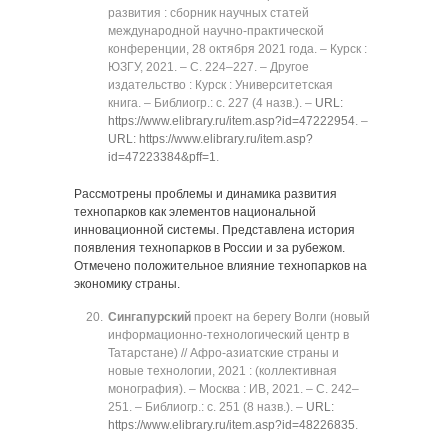
развития : сборник научных статей
международной научно-практической
конференции, 28 октября 2021 года. ‒ Курск :
ЮЗГУ, 2021. ‒ C. 224‒227. ‒ Другое
издательство : Курск : Университетская
книга. ‒ Библиогр.: с. 227 (4 назв.). ‒
URL:
https://www.elibrary.ru/item.asp?id=47222954
. ‒
URL: https://www.elibrary.ru/item.asp?
id=47223384&pff=1
.
Рассмотрены проблемы и динамика развития
технопарков как элементов национальной
инновационной системы. Представлена история
появления технопарков в России и за рубежом.
Отмечено положительное влияние технопарков на
экономику страны.
Сингапурский
проект на берегу Волги (новый
информационно-технологический центр в
Татарстане) // Афро-азиатские страны и
новые технологии, 2021 : (коллективная
монография). ‒ Москва : ИВ, 2021. ‒ C. 242‒
251. ‒ Библиогр.: с. 251 (8 назв.). ‒
URL:
https://www.elibrary.ru/item.asp?id=48226835
.