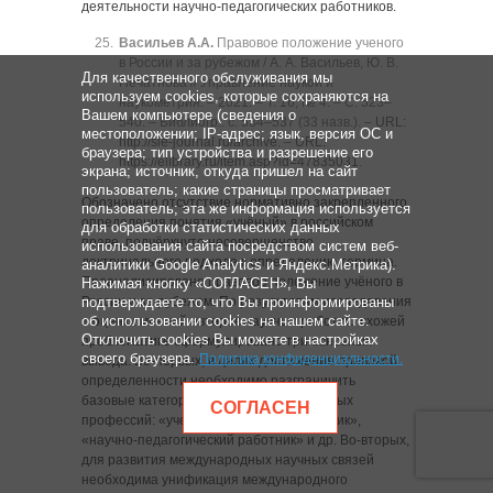
деятельности научно-педагогических работников.
Васильев А.А.
Правовое положение ученого
в России и за рубежом / А. А. Васильев, Ю. В.
Для качественного обслуживания мы
Печатнова // Управление наукой и
используем cookies, которые сохраняются на
наукометрия. ‒ 2021. ‒ Т. 16, № 4. ‒ C. 523‒
Вашем компьютере (сведения о
540. ‒ Библиогр.: с. 534‒537 (33 назв.). ‒
URL:
местоположении; IP-адрес; язык, версия ОС и
http://sie-journal.ru/archive
. ‒
URL:
браузера; тип устройства и разрешение его
https://elibrary.ru/item.asp?id=47835031
.
экрана; источник, откуда пришел на сайт
пользователь; какие страницы просматривает
Обозначено отсутствие нормативно закрепленного
пользователь; эта же информация используется
определения понятия «учёный» в российском
для обработки статистических данных
праве, подчёркнуто несовершенство
использования сайта посредством систем веб-
доктринального подхода к определению термина.
аналитики Google Analytics и Яндекс.Метрика).
Проанализировано правовое положение учёного в
Нажимая кнопку «СОГЛАСЕН», Вы
России и за рубежом. По результатам исследования
подтверждаете то, что Вы проинформированы
об использовании cookies на нашем сайте.
и оценки мнений авторов научных работ по схожей
Отключить cookies Вы можете в настройках
проблематике сформулировано три основных
своего браузера.
Политика конфиденциальности
.
вывода. Во-первых, в целях достижения правовой
определенности необходимо разграничить
базовые категории наименований научных
СОГЛАСЕН
профессий: «ученый», «научный работник»,
«научно-педагогический работник» и др. Во-вторых,
для развития международных научных связей
необходима унификация международного