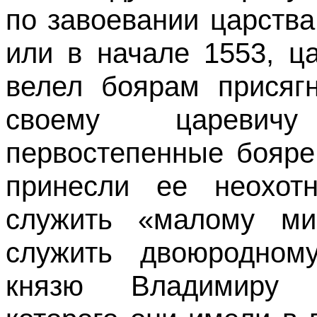
по завоевании царства 
или в начале 1553, ц
велел боярам присяг
своему царевич
первостепенные бояре
принесли ее неохотн
служить «малому мим
служить двоюродном
князю Владимиру А