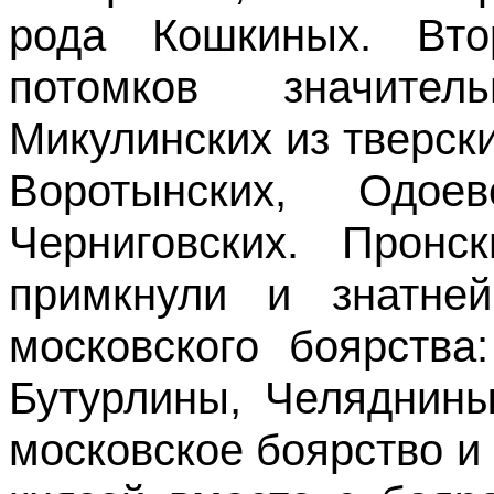
рода Кошкиных. Вто
потомков значите
Микулинских из тверски
Воротынских, Одо
Черниговских. Пронс
примкнули и знатне
московского боярства
Бутурлины, Челяднины
московское боярство и