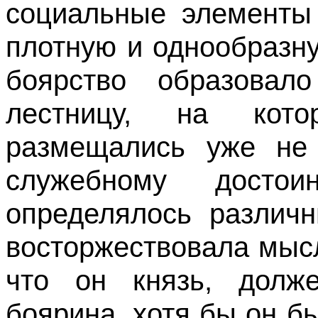
социальные элементы 
плотную и однообразн
боярство образовал
лестницу, на кот
размещались уже не 
служебному достои
определялось различ
восторжествовала мысл
что он князь, долж
боярина, хотя бы он б