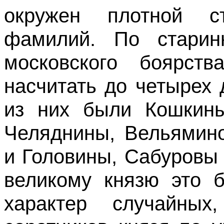
окружен плотной с
фамилий. По старин
московского боярст
насчитать до четырех
из них были Кошкины
Челяднины, Вельямин
и Головины, Сабуровы 
великому князю это б
характер случайных