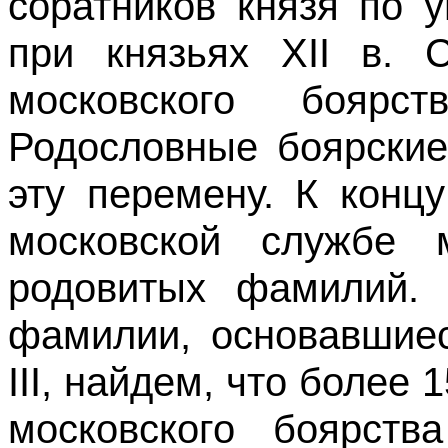
соратников князя по 
при князьях XII в. 
московского боярст
Родословные боярские
эту перемену. К конц
московской службе 
родовитых фамилий. 
фамилии, основавшие
III, найдем, что более
московского боярст