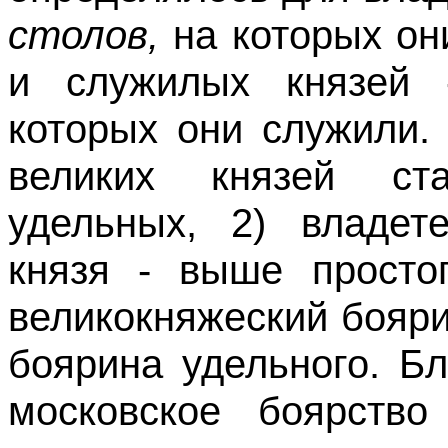
столов,
на которых он
и служилых князей
которых они служили.
великих князей ст
удельных, 2) владет
князя - выше простог
великокняжеский бояри
боярина удельного. Б
московское боярств