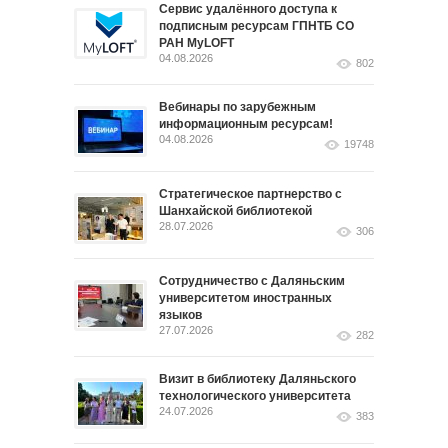
Сервис удалённого доступа к
подписным ресурсам ГПНТБ СО
РАН MyLOFT
04.08.2026
802
Вебинары по зарубежным
информационным ресурсам!
04.08.2026
19748
Стратегическое партнерство с
Шанхайской библиотекой
28.07.2026
306
Сотрудничество с Даляньским
университетом иностранных
языков
27.07.2026
282
Визит в библиотеку Даляньского
технологического университета
24.07.2026
383