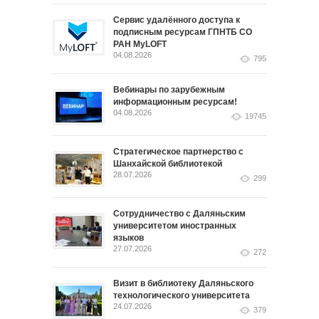
Сервис удалённого доступа к
подписным ресурсам ГПНТБ СО
РАН MyLOFT
04.08.2026
795
Вебинары по зарубежным
информационным ресурсам!
04.08.2026
19745
Стратегическое партнерство с
Шанхайской библиотекой
28.07.2026
299
Сотрудничество с Даляньским
университетом иностранных
языков
27.07.2026
272
Визит в библиотеку Даляньского
технологического университета
24.07.2026
379