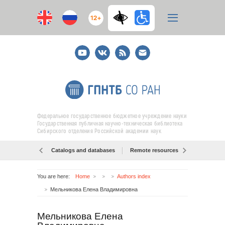
12+
Youtube
ВКонтакте
RSS
E-
mail
подписка
Федеральное государственное бюджетное учреждение науки
Государственная публичная научно-техническая библиотека
Сибирского отделения Российской академии наук
Catalogs and databases
Remote resources
Об образо
You are here:
Home
Authors index
Мельникова Елена Владимировна
Мельникова Елена