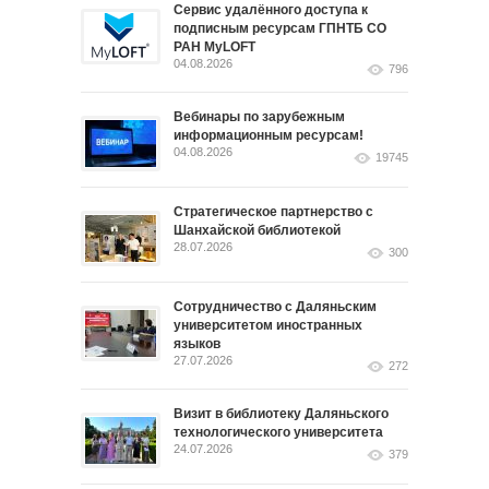
Сервис удалённого доступа к
подписным ресурсам ГПНТБ СО
РАН MyLOFT
04.08.2026
796
Вебинары по зарубежным
информационным ресурсам!
04.08.2026
19745
Стратегическое партнерство с
Шанхайской библиотекой
28.07.2026
300
Сотрудничество с Даляньским
университетом иностранных
языков
27.07.2026
272
Визит в библиотеку Даляньского
технологического университета
24.07.2026
379