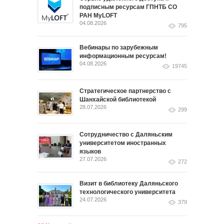
подписным ресурсам ГПНТБ СО
РАН MyLOFT
04.08.2026
795
Вебинары по зарубежным
информационным ресурсам!
04.08.2026
19745
Стратегическое партнерство с
Шанхайской библиотекой
28.07.2026
299
Сотрудничество с Даляньским
университетом иностранных
языков
27.07.2026
272
Визит в библиотеку Даляньского
технологического университета
24.07.2026
379