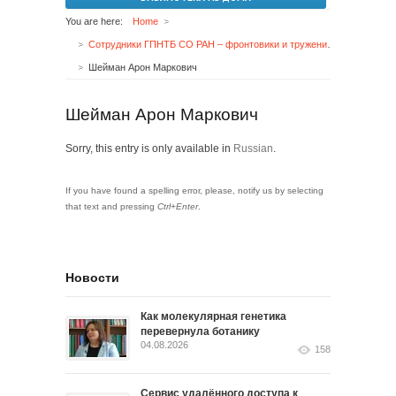
You are here:
Home
Сотрудники ГПНТБ СО РАН – фронтовики и труженики тыла
Шейман Арон Маркович
Шейман Арон Маркович
Sorry, this entry is only available in
Russian
.
If you have found a spelling error, please, notify us by selecting
that text and pressing
Ctrl+Enter
.
Новости
Как молекулярная генетика
перевернула ботанику
04.08.2026
158
Сервис удалённого доступа к