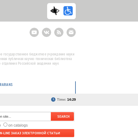
Youtube
ВКонтакте
RSS
E-
mail
подписка
е государственное бюджетное учреждение науки
енная публичная научно-техническая библиотека
 отделения Российской академии наук
BRARIANS
Time:
14:29
te
on catalogs
N-LINE ЗАКАЗ ЭЛЕКТРОННОЙ СТАТЬИ