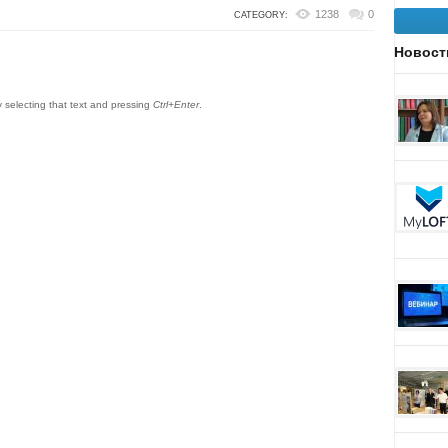
1238
0
CATEGORY:
Новост
by selecting that text and pressing
Ctrl+Enter
.