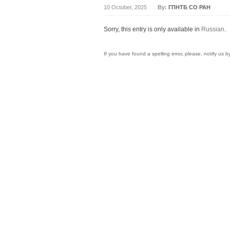
10 October, 2025
By:
ГПНТБ СО РАН
Sorry, this entry is only available in
Russian
.
If you have found a spelling error, please, notify us 