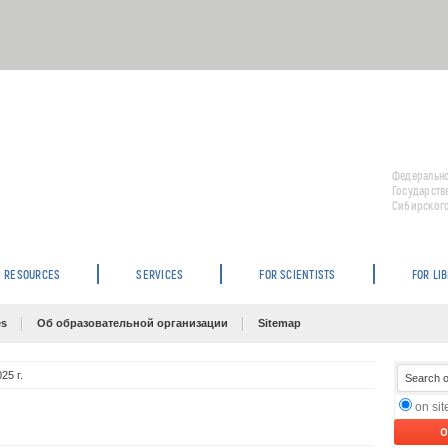
Федерально
Государств
Сибирского
RESOURCES
SERVICES
FOR SCIENTISTS
FOR LI
es
Об образовательной организации
Sitemap
25 г.
on si
O