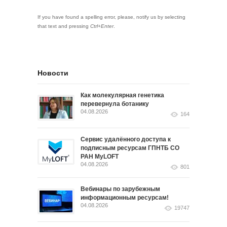
If you have found a spelling error, please, notify us by selecting
that text and pressing
Ctrl+Enter
.
Новости
Как молекулярная генетика
перевернула ботанику
04.08.2026
164
Сервис удалённого доступа к
подписным ресурсам ГПНТБ СО
РАН MyLOFT
04.08.2026
801
Вебинары по зарубежным
информационным ресурсам!
04.08.2026
19747