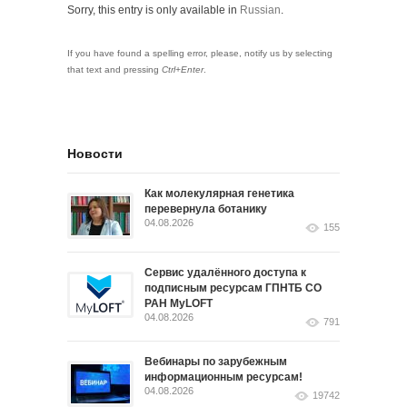
Sorry, this entry is only available in
Russian
.
If you have found a spelling error, please, notify us by selecting
that text and pressing
Ctrl+Enter
.
Новости
Как молекулярная генетика
перевернула ботанику
04.08.2026
155
Сервис удалённого доступа к
подписным ресурсам ГПНТБ СО
РАН MyLOFT
04.08.2026
791
Вебинары по зарубежным
информационным ресурсам!
04.08.2026
19742