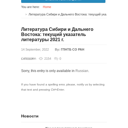
You are here:
Home
Литература Сибири и Дальнего Востока: текущий указатель литературы 2021 г.
Литература Сибири и Дальнего
Востока: текущий указатель
литературы 2021 г.
14 September, 2022
By:
ГПНТБ СО РАН
2154
0
CATEGORY:
Sorry, this entry is only available in
Russian
.
If you have found a spelling error, please, notify us by selecting
that text and pressing
Ctrl+Enter
.
Новости