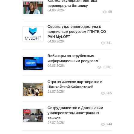
Как молекулярная генетика
перевернула ботанику
04.08.2026
99
Сервис удалённого доступа к
подписным ресурсам ГПНТБ СО
РАН MyLOFT
04.08.2026
741
Вебинары по зарубежным
информационным ресурсам!
04.08.2026
19701
Стратегическое партнерство с
Шанхайской библиотекой
28.07.2026
265
Сотрудничество с Даляньским
университетом иностранных
языков
27.07.2026
244