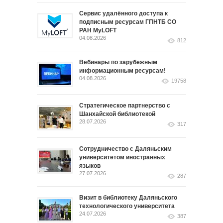
Сервис удалённого доступа к
подписным ресурсам ГПНТБ СО
РАН MyLOFT
04.08.2026
812
Вебинары по зарубежным
информационным ресурсам!
04.08.2026
19758
Стратегическое партнерство с
Шанхайской библиотекой
28.07.2026
317
Сотрудничество с Даляньским
университетом иностранных
языков
27.07.2026
287
Визит в библиотеку Даляньского
технологического университета
24.07.2026
387