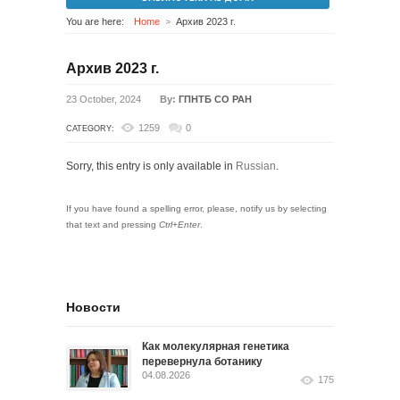
You are here:
Home
Архив 2023 г.
Архив 2023 г.
23 October, 2024
By:
ГПНТБ СО РАН
1259
0
CATEGORY:
Sorry, this entry is only available in
Russian
.
If you have found a spelling error, please, notify us by selecting
that text and pressing
Ctrl+Enter
.
Новости
Как молекулярная генетика
перевернула ботанику
04.08.2026
175