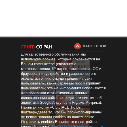
BACK TO TOP
Для качественного обслуживания мы
используем cookies, которые сохраняются на
Вашем компьютере (сведения о
местоположении; IP-адрес; язык, версия ОС и
браузера; тип устройства и разрешение его
экрана; источник, откуда пришел на сайт
пользователь; какие страницы просматривает
пользователь; эта же информация используется
для обработки статистических данных
использования сайта посредством систем веб-
аналитики Google Analytics и Яндекс.Метрика).
Нажимая кнопку «СОГЛАСЕН», Вы
Дистанционное
образование
подтверждаете то, что Вы проинформированы
об использовании cookies на нашем сайте.
Отключить cookies Вы можете в настройках
своего браузера.
Политика конфиденциальности
.