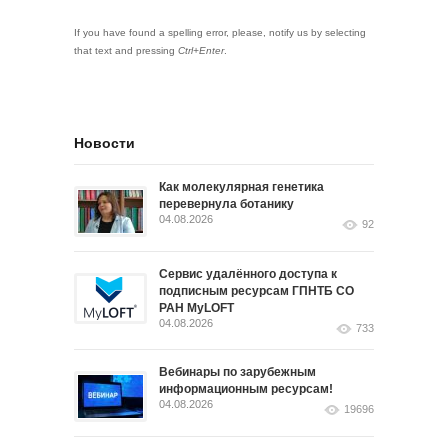
If you have found a spelling error, please, notify us by selecting
that text and pressing
Ctrl+Enter
.
Новости
Как молекулярная генетика
перевернула ботанику
04.08.2026
92
Сервис удалённого доступа к
подписным ресурсам ГПНТБ СО
РАН MyLOFT
04.08.2026
733
Вебинары по зарубежным
информационным ресурсам!
04.08.2026
19696