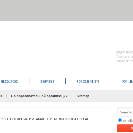
Федерально
Государств
Сибирского
RESOURCES
SERVICES
FOR SCIENTISTS
FOR LI
es
Об образовательной организации
Sitemap
ЗЛОТОВЕДЕНИЯ ИМ. АКАД. П. И. МЕЛЬНИКОВА СО РАН
on si
O