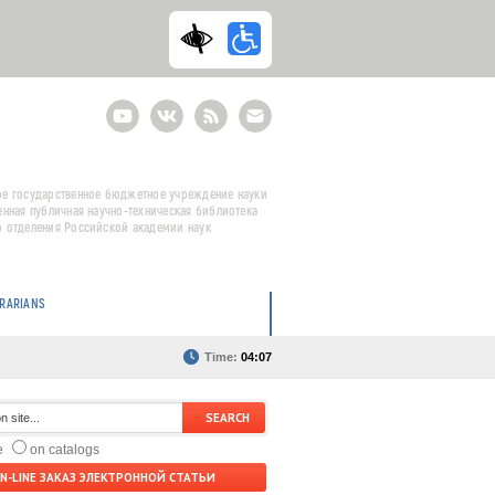
Youtube
ВКонтакте
RSS
E-
mail
подписка
е государственное бюджетное учреждение науки
енная публичная научно-техническая библиотека
 отделения Российской академии наук
BRARIANS
Time:
04:07
te
on catalogs
N-LINE ЗАКАЗ ЭЛЕКТРОННОЙ СТАТЬИ