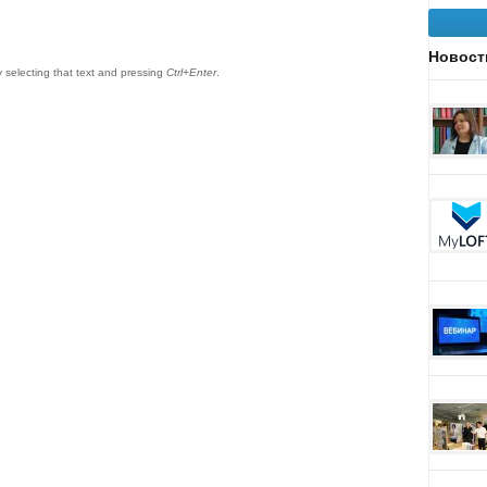
Новост
by selecting that text and pressing
Ctrl+Enter
.