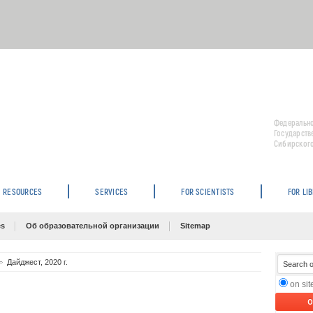
Федерально
Государств
Сибирского
RESOURCES
SERVICES
FOR SCIENTISTS
FOR LI
es
Об образовательной организации
Sitemap
Дайджест, 2020 г.
on si
O