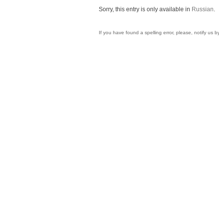
Sorry, this entry is only available in
Russian
.
If you have found a spelling error, please, notify us 