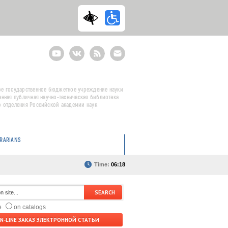
Youtube
ВКонтакте
RSS
E-
mail
подписка
е государственное бюджетное учреждение науки
енная публичная научно-техническая библиотека
 отделения Российской академии наук
BRARIANS
Time:
06:18
te
on catalogs
N-LINE ЗАКАЗ ЭЛЕКТРОННОЙ СТАТЬИ