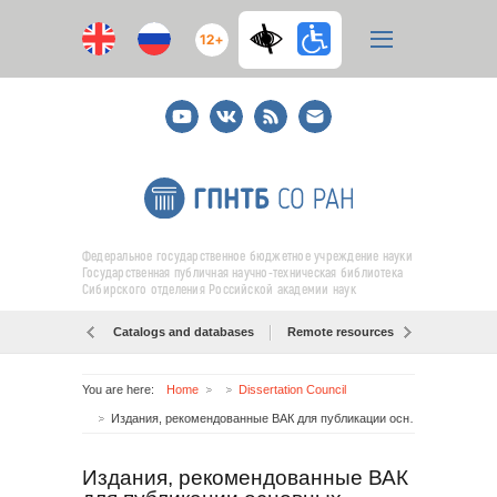
12+
Youtube
ВКонтакте
RSS
E-
mail
подписка
Федеральное государственное бюджетное учреждение науки
Государственная публичная научно-техническая библиотека
Сибирского отделения Российской академии наук
Catalogs and databases
Remote resources
Об образо
You are here:
Home
Dissertation Council
Издания, рекомендованные ВАК для публикации основных научных результатов
Издания, рекомендованные ВАК