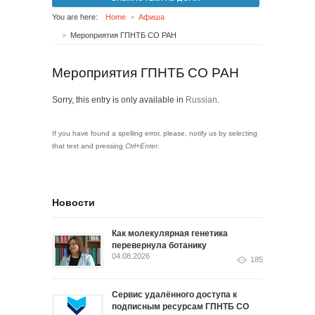
You are here:
Home
Афиша
Мероприятия ГПНТБ СО РАН
Мероприятия ГПНТБ СО РАН
Sorry, this entry is only available in
Russian
.
If you have found a spelling error, please, notify us by selecting
that text and pressing
Ctrl+Enter
.
Новости
Как молекулярная генетика
перевернула ботанику
04.08.2026
185
Сервис удалённого доступа к
подписным ресурсам ГПНТБ СО