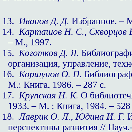
13.
Иванов Д. Д.
Избранное. – М.
14.
Карташов Н. С., Скворцов В
– М., 1997.
15.
Коготков Д. Я.
Библиографи
организация, управление, техно
16.
Коршунов О. П.
Библиографи
М.: Книга, 1986. – 287 с.
17.
Крупская Н. К.
О библиотечно
1933. – М. : Книга, 1984. – 528 
18.
Лаврик О. Л., Юдина И. Г.
И
перспективы развития // Науч.