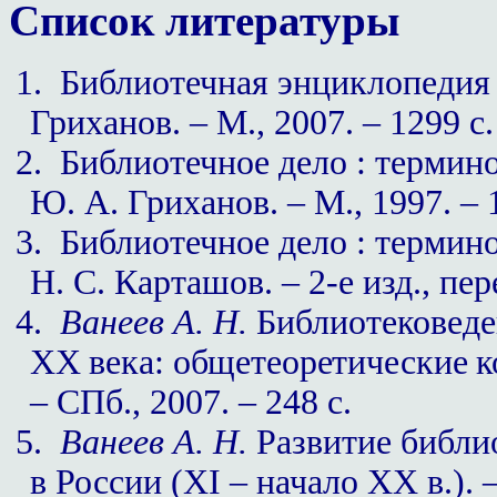
Список литературы
1.
Библиотечная энциклопедия / 
Гриханов. – М., 2007. – 1299 с.
2.
Библиотечное дело : терминол.
Ю. А. Гриханов. – М., 1997. – 
3.
Библиотечное дело : терминол.
Н. С. Карташов. – 2-е изд., пере
4.
Ванеев А. Н.
Библиотековеде
XX
века: общетеоретические к
– СПб., 2007. – 248 с.
5.
Ванеев А. Н.
Развитие библи
в России (
XI
– начало
XX
в.). 