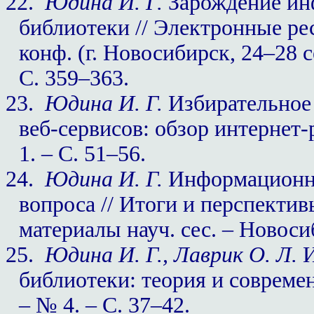
22.
Юдина И. Г.
Зарождение ин
библиотеки // Электронные рес
конф. (г. Новосибирск, 24–28 с
С. 359–363.
23.
Юдина И. Г.
Избирательное 
веб-сервисов: обзор интернет-
1. – С. 51–56.
24.
Юдина И. Г.
Информационна
вопроса // Итоги и перспект
материалы науч. сес. – Новоси
25.
Юдина И. Г., Лаврик О. Л.
И
библиотеки: теория и современ
– № 4. – С. 37–42.