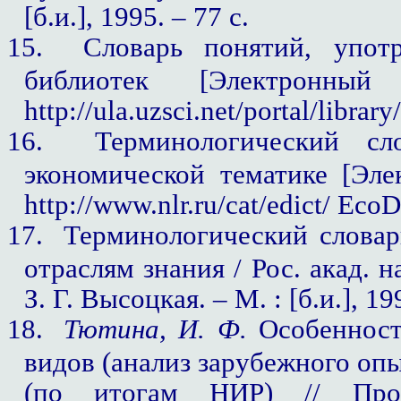
[б.и.], 1995. – 77 с.
15.
Словарь понятий, употр
библиотек [Электронны
http://
ula
.
uzsci
.
net
/
portal
/
library
/
16.
Терминологический сл
экономической тематике [Эле
http://www.nlr.ru/cat/edict/ Eco
17.
Терминологический слова
отраслям знания / Рос. акад. на
З. Г. Высоцкая. – М. : [б.и.], 19
18.
Тютина, И. Ф.
Особенност
видов (анализ зарубежного оп
(по итогам НИР) // Про