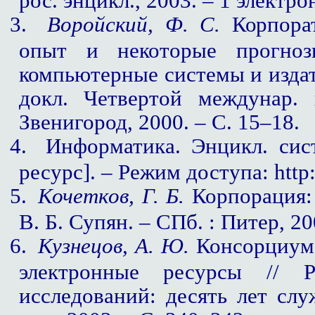
рос. энцикл., 2003. – 1 электр
3.
Воройский, Ф. С.
Корпорат
опыт и некоторые прогноз
компьютерные системы и издат
докл. Четвертой междунар.
Звенигород, 2000. – С. 15–18.
4.
Информатика. Энцикл. сист
ресурс]. – Режим доступа: http:/
5.
Кочетков, Г. Б.
Корпорация: 
В. Б. Супян. – СПб. : Питер, 20
6.
Кузнецов, А. Ю.
Консорциум 
электронные ресурсы // Р
исследований: десять лет
слу