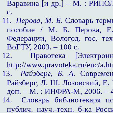
Варавина [и др.] – М. : РИПОЛ
с.
11.
Перова, М. Б.
Словарь терми
пособие / М. Б. Перова, Е
Федерации, Вологод. гос.
тех
ВоГТУ, 2003. –
100 с.
12.
Правотека [Электро
http://www.pravoteka.ru/enc/a.h
13.
Райзберг, Б. А.
Современ
Райзберг, Л. Ш. Лозовский, Е. 
доп. – М. : ИНФРА-М, 2006. – 4
14.
Словарь библиотекаря п
публич. науч.-техн. б-ка Рос