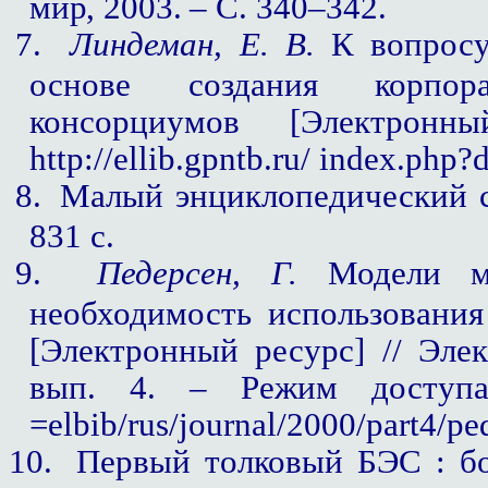
мир, 2003. –
С. 340–342.
7.
Линдеман, Е. В.
К вопросу 
основе создания корпор
консорциумов [Электрон
http
://
ellib
.
gpntb
.
ru
/
index
.
php
?
8.
Малый энциклопедический сл
831 с.
9.
Педерсен, Г.
Модели меж
необходимость использовани
[Электронный ресурс] // Элек
вып. 4. – Режим доступа: ht
=elbib/rus/journal/2000/part4/pe
10.
Первый толковый БЭС : бол