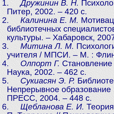
1.
Дружинин В. Н.
Психолог
Питер, 2002. – 420 с.
2.
Калинина Е. М.
Мотивац
библиотечных специалистов 
культуры. – Хабаровск, 2007
3.
Митина Л. М.
Психологи
учителя / МПСИ. – М. : Флин
4.
Олпорт Г.
Становление л
Наука, 2002. – 462 с.
5.
Сукиасян Э. Р.
Библиоте
Непрерывное образование : с
ПРЕСС, 2004. – 448 с.
6.
Щебланова Е. И.
Теория