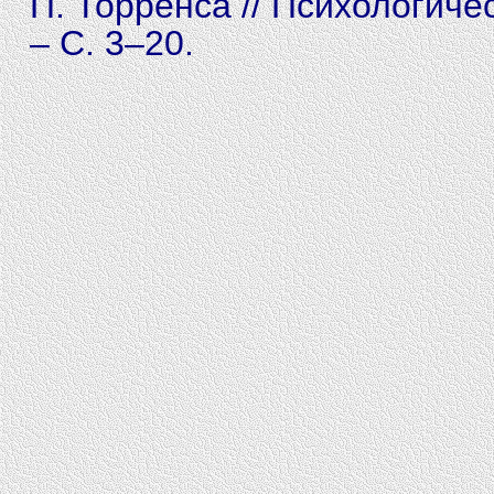
П. Торренса // Психологичес
– С. 3–20.