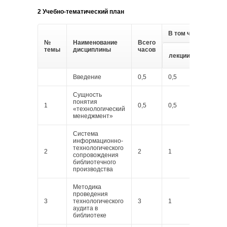
2 Учебно-тематический план
В том числе
№
Наименование
Всего
темы
дисциплины
часов
практ.
лекции
занятия
Введение
0,5
0,5
Сущность
понятия
1
0,5
0,5
«технологический
менеджмент»
Система
информационно-
технологического
2
2
1
1
сопровождения
библиотечного
производства
Методика
проведения
3
технологического
3
1
2
аудита в
библиотеке