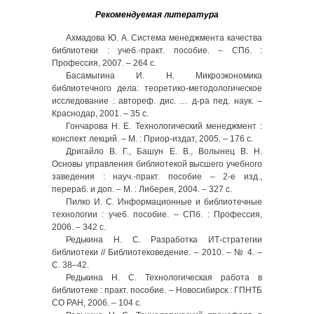
Рекомендуемая литература
Ахмадова Ю. А. Система менеджмента качества
библиотеки : учеб.-практ. пособие. – СПб. :
Профессия, 2007. – 264 с.
Басамыгина И. Н. Микроэкономика
библиотечного дела: теоретико-методологическое
исследование : автореф. дис. … д-ра пед. наук. –
Краснодар, 2001. – 35 с.
Гончарова Н. Е. Технологический менеджмент :
конспект лекций. – М. : Приор-издат, 2005. – 176 с.
Дригайло В. Г., Башун Е. В., Волынец В. Н.
Основы управления библиотекой высшего учебного
заведения : науч.-практ. пособие – 2-е изд.,
перераб. и доп. – М. : Либерея, 2004. – 327 с.
Пилко И. С. Информационные и библиотечные
технологии : учеб. пособие. – СПб. : Профессия,
2006. – 342 с.
Редькина Н. С. Разработка ИТ-стратегии
библиотеки // Библиотековедение. – 2010. – № 4. –
С. 38–42.
Редькина Н. С. Технологическая работа в
библиотеке : практ. пособие. – Новосибирск : ГПНТБ
СО РАН, 2006. – 104 с.