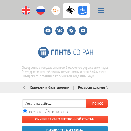
12+
Youtube
ВКонтакте
RSS
E-
mail
подписка
Федеральное государственное бюджетное учреждение науки
Государственная публичная научно-техническая библиотека
Сибирского отделения Российской академии наук
Каталоги и базы данных
Ресурсы удаленного доступа
на сайте
в каталогах
ON-LINE ЗАКАЗ ЭЛЕКТРОННОЙ СТАТЬИ
БИБЛИОТЕКА ИЗ ДОМА