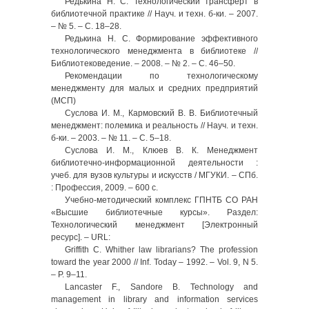
Редькина Н. С. Технологический трансферт в
библиотечной практике // Науч. и техн. б-ки. – 2007.
– № 5. – С. 18–28.
Редькина Н. С. Формирование эффективного
технологического менеджмента в библиотеке //
Библиотековедение. – 2008. – № 2. – С. 46–50.
Рекомендации по технологическому
менеджменту для малых и средних предприятий
(МСП)
Суслова И. М., Кармовский В. В. Библиотечный
менеджмент: полемика и реальность // Науч. и техн.
б-ки. – 2003. – № 11. – C. 5–18.
Суслова И. М., Клюев В. К. Менеджмент
библиотечно-информационной деятельности :
учеб. для вузов культуры и искусств / МГУКИ. – СПб.
: Профессия, 2009. – 600 с.
Учебно-методический комплекс ГПНТБ СО РАН
«Высшие библиотечные курсы». Раздел:
Технологический менеджмент [Электронный
ресурс]. – URL:
Griffith C. Whither law librarians? The profession
toward the year 2000 // Inf. Today – 1992. – Vol. 9, N 5.
– P. 9–11.
Lancaster F., Sandore B. Technology and
management in library and information services