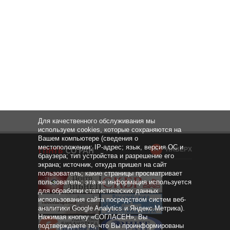
Для качественного обслуживания мы
используем cookies, которые сохраняются на
Вашем компьютере (сведения о
местоположении; IP-адрес; язык, версия ОС и
НАВЕРХ
браузера; тип устройства и разрешение его
экрана; источник, откуда пришел на сайт
пользователь; какие страницы просматривает
пользователь; эта же информация используется
для обработки статистических данных
использования сайта посредством систем веб-
аналитики Google Analytics и Яндекс.Метрика).
Нажимая кнопку «СОГЛАСЕН», Вы
подтверждаете то, что Вы проинформированы