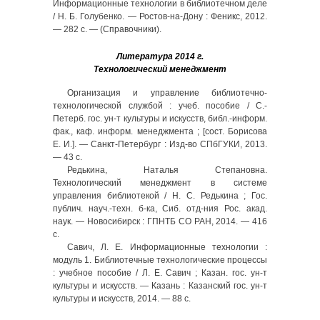
Информационные технологии в библиотечном деле
/ Н. Б. Голубенко. — Ростов-на-Дону : Феникс, 2012.
— 282 с. — (Справочники).
Литература 2014 г.
Технологический менеджмент
Организация и управление библиотечно-
технологической службой : учеб. пособие / С.-
Петерб. гос. ун-т культуры и искусств, библ.-информ.
фак., каф. информ. менеджмента ; [сост. Борисова
Е. И.]. — Санкт-Петербург : Изд-во СПбГУКИ, 2013.
— 43 с.
Редькина, Наталья Степановна.
Технологический менеджмент в системе
управления библиотекой / Н. С. Редькина ; Гос.
публич. науч.-техн. б-ка, Сиб. отд-ния Рос. акад.
наук. — Новосибирск : ГПНТБ СО РАН, 2014. — 416
с.
Савич, Л. Е. Информационные технологии :
модуль 1. Библиотечные технологические процессы
: учебное пособие / Л. Е. Савич ; Казан. гос. ун-т
культуры и искусств. — Казань : Казанский гос. ун-т
культуры и искусств, 2014. — 88 с.