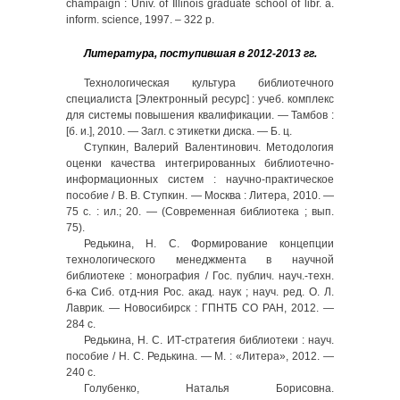
champaign : Univ. of Illinois graduate school of libr. a.
inform. science, 1997. – 322 p.
Литература, поступившая в 2012-2013 гг.
Технологическая культура библиотечного
специалиста [Электронный ресурс] : учеб. комплекс
для системы повышения квалификации. — Тамбов :
[б. и.], 2010. — Загл. с этикетки диска. — Б. ц.
Ступкин, Валерий Валентинович. Методология
оценки качества интегрированных библиотечно-
информационных систем : научно-практическое
пособие / В. В. Ступкин. — Москва : Литера, 2010. —
75 с. : ил.; 20. — (Современная библиотека ; вып.
75).
Редькина, Н. С. Формирование концепции
технологического менеджмента в научной
библиотеке : монография / Гос. публич. науч.-техн.
б-ка Сиб. отд-ния Рос. акад. наук ; науч. ред. О. Л.
Лаврик. — Новосибирск : ГПНТБ СО РАН, 2012. —
284 с.
Редькина, Н. С. ИТ-стратегия библиотеки : науч.
пособие / Н. С. Редькина. — М. : «Литера», 2012. —
240 с.
Голубенко, Наталья Борисовна.