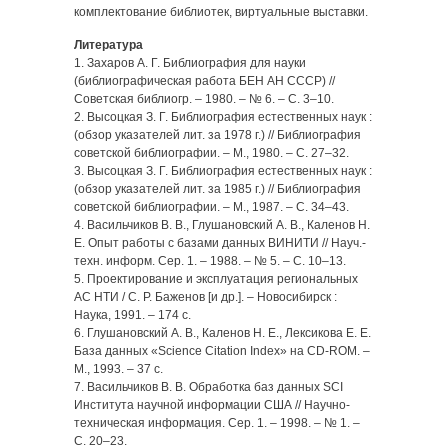
комплектование библиотек, виртуальные выставки.
Литература
1. Захаров А. Г. Библиография для науки
(библиографическая работа БЕН АН СССР) //
Советская библиогр. – 1980. – № 6. – С. 3–10.
2. Высоцкая З. Г. Библиография естественных наук :
(обзор указателей лит. за 1978 г.) // Библиография
советской библиографии. – М., 1980. – С. 27–32.
3. Высоцкая З. Г. Библиография естественных наук :
(обзор указателей лит. за 1985 г.) // Библиография
советской библиографии. – М., 1987. – С. 34–43.
4. Васильчиков В. В., Глушановский А. В., Каленов Н.
Е. Опыт работы с базами данных ВИНИТИ // Науч.-
техн. информ. Сер. 1. – 1988. – № 5. – С. 10–13.
5. Проектирование и эксплуатация региональных
АС НТИ / С. Р. Баженов [и др.]. – Новосибирск :
Наука, 1991. – 174 с.
6. Глушановский А. В., Каленов Н. Е., Лексикова Е. Е.
База данных «Science Citation Index» на CD-ROM. –
М., 1993. – 37 с.
7. Васильчиков В. В. Обработка баз данных SCI
Института научной информации США // Научно-
техническая информация. Сер. 1. – 1998. – № 1. –
С. 20–23.