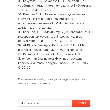
36. Кочукова Е. В., Бочарова Е. Н. Электронные
«работники» отдела комплектования // Библиотека.
– 2012. – № 4. – С. 71–73.
37. Власова С. А. // Реализация имидж-каталога
зарубежных журналов в Библиотеке по
естественным наукам РАН // Мир библиотеки. –
2012. – № 2. – С. 20–22.
38. Каленов Н. Е. Задачи и функции библиотек РАН
в современных условиях // Информатика и ее
применение. – 2012. – № 2. – С. 51–58.
39. АБИС «Библиобус». Версия: 2.8.0.115. – URL:
http://bibliobus.benran.ru/MANUAL/Bibliobus.pdf
40. Каленов Н. Е., Савин Г. И., Сотников А. Н.
Электронная библиотека «Научное наследие
России» // Информ. ресурсы России. – 2009. – № 2. –
С. 19–20.
Если вы нашли ошибку, пожалуйста, выделите фрагмент
текста и нажмите
Ctrl+Enter
.