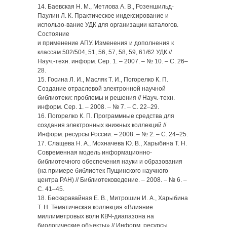
14. Баевская Н. М., Метлова А. В., Розеншильд-
Паулин Л. К. Практическое индексирование и
использо-вание УДК для организации каталогов.
Состояние
и применение АПУ. Изменения и дополнения к
классам 502/504, 51, 56, 57, 58, 59, 61/62 УДК //
Науч.-техн. информ. Сер. 1. – 2007. – № 10. – С. 26–
28.
15. Госина Л. И., Масляк Т. И., Погорелко К. П.
Создание отраслевой электронной научной
библиотеки: проблемы и решения // Науч.-техн.
информ. Сер. 1. – 2008. – № 7. – С. 22–29.
16. Погорелко К. П. Программные средства для
создания электронных книжных коллекций //
Информ. ресурсы России. – 2008. – № 2. – С. 24–25.
17. Слащева Н. А., Мохначева Ю. В., Харыбина Т. Н.
Современная модель информационно-
библиотечного обеспечения науки и образования
(на примере библиотек Пущинского научного
центра РАН) // Библиотековедение. – 2008. – № 6. –
С. 41–45.
18. Бескаравайная Е. В., Митрошин И. А., Харыбина
Т. Н. Тематическая коллекция «Влияние
миллиметровых волн КВЧ-диапазона на
биологические объекты» // Информ. ресурсы