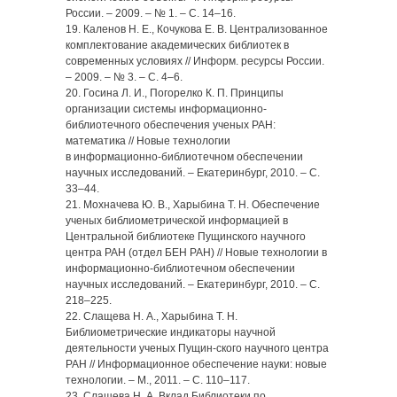
России. – 2009. – № 1. – С. 14–16.
19. Каленов Н. Е., Кочукова Е. В. Централизованное
комплектование академических библиотек в
современных условиях // Информ. ресурсы России.
– 2009. – № 3. – С. 4–6.
20. Госина Л. И., Погорелко К. П. Принципы
организации системы информационно-
библиотечного обеспечения ученых РАН:
математика // Новые технологии
в информационно-библиотечном обеспечении
научных исследований. – Екатеринбург, 2010. – С.
33–44.
21. Мохначева Ю. В., Харыбина Т. Н. Обеспечение
ученых библиометрической информацией в
Центральной библиотеке Пущинского научного
центра РАН (отдел БЕН РАН) // Новые технологии в
информационно-библиотечном обеспечении
научных исследований. – Екатеринбург, 2010. – С.
218–225.
22. Слащева Н. А., Харыбина Т. Н.
Библиометрические индикаторы научной
деятельности ученых Пущин-ского научного центра
РАН // Информационное обеспечение науки: новые
технологии. – М., 2011. – C. 110–117.
23. Слащева Н. А. Вклад Библиотеки по