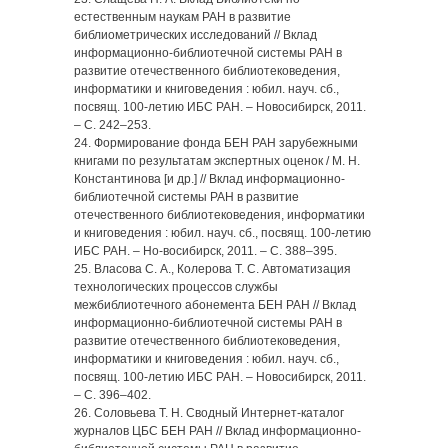
естественным наукам РАН в развитие
библиометрических исследований // Вклад
информационно-библиотечной системы РАН в
развитие отечественного библиотековедения,
информатики и книговедения : юбил. науч. сб.,
посвящ. 100-летию ИБС РАН. – Новосибирск, 2011.
– С. 242–253.
24. Формирование фонда БЕН РАН зарубежными
книгами по результатам экспертных оценок / М. Н.
Константинова [и др.] // Вклад информационно-
библиотечной системы РАН в развитие
отечественного библиотековедения, информатики
и книговедения : юбил. науч. сб., посвящ. 100-летию
ИБС РАН. – Но-восибирск, 2011. – С. 388–395.
25. Власова С. А., Колерова Т. С. Автоматизация
технологических процессов службы
межбиблиотечного абонемента БЕН РАН // Вклад
информационно-библиотечной системы РАН в
развитие отечественного библиотековедения,
информатики и книговедения : юбил. науч. сб.,
посвящ. 100-летию ИБС РАН. – Новосибирск, 2011.
– С. 396–402.
26. Соловьева Т. Н. Сводный Интернет-каталог
журналов ЦБС БЕН РАН // Вклад информационно-