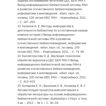
задачах обслуживания читателей ЦБС БЕН РАН //
Вклад информационно-библиотечной системы РАН
в развитие отечественного библиотековедения,
информатики и книговедения : юбил. науч. сб.,
посвящ. 100-летию ИБС РАН. – Новосибирск, 2011.
– С. 187–203.
33. Каленов Н. Е. Методы информатики в
деятельности Библиотеки по естественным наукам:
немного истории // Вклад информационно-
библиотечной системы РАН в развитие
отечественного библиотековедения, информатики
и книговедения : юбил. науч. сб., по-свящ. 100-
летию ИБС РАН. – Новосибирск, 2011. – С. 74–90.
34. Каллистратова О. Д. Эволюция технологии
обработки журналов в ЦБС БЕН РАН // Вклад
информационно-библиотечной системы РАН в
развитие отечественного библиотековедения,
информатики и книговедения : юбил. науч. сб.,
посвящ. 100-летию ИБС РАН. – Новосибирск, 2011.
– С. 413–419.
35. Бочарова Е. Н., Васильев А. В., Кочукова Е. В. //
Автоматизация процессов комплектования и
обработки литературы на основе информационно-
библиотечной системы «Библиобус» // Науч. и техн.
б-ки. – 2012. – № 3. – С. 30–33.