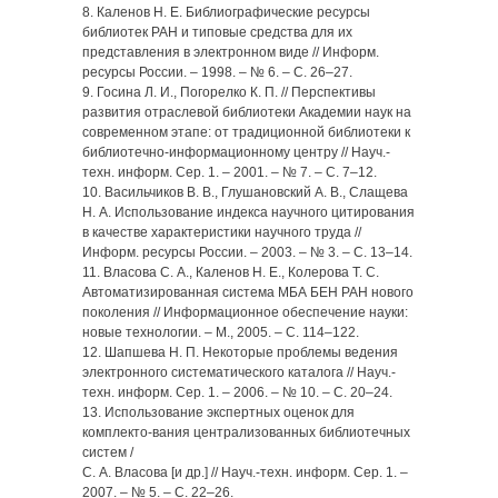
8. Каленов Н. Е. Библиографические ресурсы
библиотек РАН и типовые средства для их
представления в электронном виде // Информ.
ресурсы России. – 1998. – № 6. – С. 26–27.
9. Госина Л. И., Погорелко К. П. // Перспективы
развития отраслевой библиотеки Академии наук на
современном этапе: от традиционной библиотеки к
библиотечно-информационному центру // Науч.-
техн. информ. Сер. 1. – 2001. – № 7. – С. 7–12.
10. Васильчиков В. В., Глушановский А. В., Слащева
Н. А. Использование индекса научного цитирования
в качестве характеристики научного труда //
Информ. ресурсы России. – 2003. – № 3. – С. 13–14.
11. Власова С. А., Каленов Н. Е., Колерова Т. С.
Автоматизированная система МБА БЕН РАН нового
поколения // Информационное обеспечение науки:
новые технологии. – М., 2005. – С. 114–122.
12. Шапшева Н. П. Некоторые проблемы ведения
электронного систематического каталога // Науч.-
техн. информ. Сер. 1. – 2006. – № 10. – С. 20–24.
13. Использование экспертных оценок для
комплекто-вания централизованных библиотечных
систем /
С. А. Власова [и др.] // Науч.-техн. информ. Сер. 1. –
2007. – № 5. – С. 22–26.