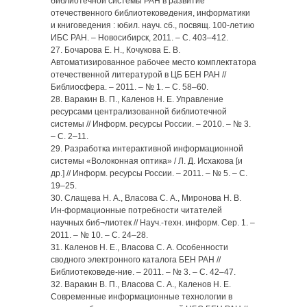
библиотечной системы РАН в развитие
отечественного библиотековедения, информатики
и книговедения : юбил. науч. сб., посвящ. 100-летию
ИБС РАН. – Новосибирск, 2011. – С. 403–412.
27. Бочарова Е. Н., Кочукова Е. В.
Автоматизированное рабочее место комплектатора
отечественной литературой в ЦБ БЕН РАН //
Библиосфера. – 2011. – № 1. – С. 58–60.
28. Варакин В. П., Каленов Н. Е. Управление
ресурсами централизованной библиотечной
системы // Информ. ресурсы России. – 2010. – № 3.
– С. 2–11.
29. Разработка интерактивной информационной
системы «Волоконная оптика» / Л. Д. Исхакова [и
др.] // Информ. ресурсы России. – 2011. – № 5. – С.
19–25.
30. Слащева Н. А., Власова С. А., Миронова Н. В.
Ин-формационные потребности читателей
научных биб¬лиотек // Науч.-техн. информ. Сер. 1. –
2011. – № 10. – С. 24–28.
31. Каленов Н. Е., Власова С. А. Особенности
сводного электронного каталога БЕН РАН //
Библиотековеде-ние. – 2011. – № 3. – С. 42–47.
32. Варакин В. П., Власова С. А., Каленов Н. Е.
Современные информационные технологии в