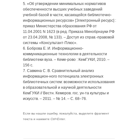
5. «Об утверждении минимальных нормативов
обеспеченности высших учебных заведений
учебной базой в части, касающейся библиотечно-
информационных ресурсов» [Электронный ресурс] :
приказ Министерства образования РФ от
11.04.2001 N 1623 (в ред. Приказа Минобрнауки РФ
от 23.04.2008, № 133). – Доступ из справ.-правовой
системы «Консультант-Плюс».
6. Боброва Е. И. Информационно-
коммуникационные технологии в деятельности
библиотеки вуза. – Кеме-рово : КемГУКИ, 2010. –
156 с.
7. Савкина С. В. Сравнительный анализ
информацион-ного потенциала электронных
библиотечных систем: возможности использования
в образовательной и научной деятельности
КемГУКИ // Вестн. Кемеров. гос. ун-та культуры и
искусств. – 2011. – № 14. – С. 68–76.
Если вы нашли ошибку, пожалуйста, выделите фрагмент
текста и нажмите
Ctrl+Enter
.