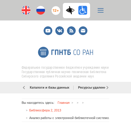
12+
Youtube
ВКонтакте
RSS
E-
mail
подписка
Федеральное государственное бюджетное учреждение науки
Государственная публичная научно-техническая библиотека
Сибирского отделения Российской академии наук
Каталоги и базы данных
Ресурсы удаленного доступа
Вы находитесь здесь:
Главная
Библиосфера 2, 2013
Анализ работы с электронной библиотечной системой «КнигаФонд» в вузе культуры и искусств