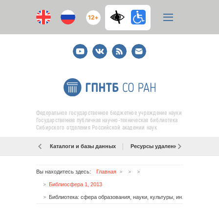
12+
Youtube
ВКонтакте
RSS
E-
mail
подписка
Федеральное государственное бюджетное учреждение науки
Государственная публичная научно-техническая библиотека
Сибирского отделения Российской академии наук
Каталоги и базы данных
Ресурсы удаленного доступа
Вы находитесь здесь:
Главная
Библиосфера 1, 2013
Библиотека: сфера образования, науки, культуры, интеллектуального и культурно-досугового обслуживания