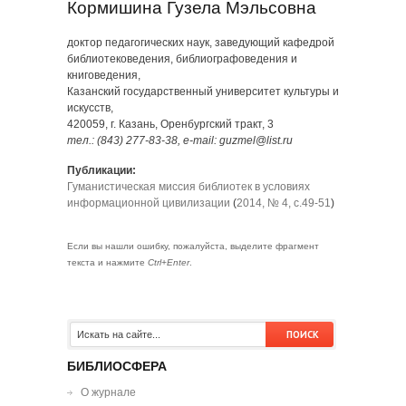
Кормишина Гузела Мэльсовна
доктор педагогических наук, заведующий кафедрой
библиотековедения, библиографоведения и
книговедения,
Казанский государственный университет культуры и
искусств,
420059, г. Казань, Оренбургский тракт, 3
тел.: (843) 277-83-38, e-mail: guzmel@list.ru
Публикации:
Гуманистическая миссия библиотек в условиях
информационной цивилизации
(
2014, № 4, с.49-51
)
Если вы нашли ошибку, пожалуйста, выделите фрагмент
текста и нажмите
Ctrl+Enter
.
БИБЛИОСФЕРА
О журнале