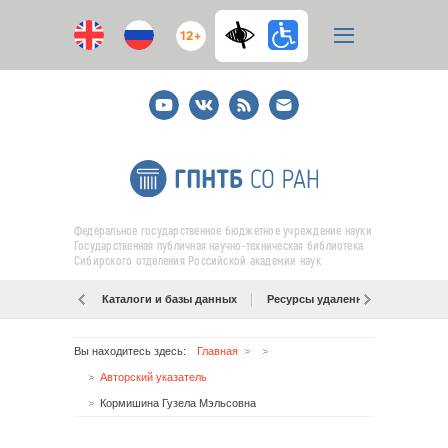
12+
Youtube
ВКонтакте
RSS
E-
mail
подписка
Федеральное государственное бюджетное учреждение науки
Государственная публичная научно-техническая библиотека
Сибирского отделения Российской академии наук
Каталоги и базы данных
Ресурсы удаленного доступа
Вы находитесь здесь:
Главная
Авторский указатель
Кормишина Гузела Мэльсовна