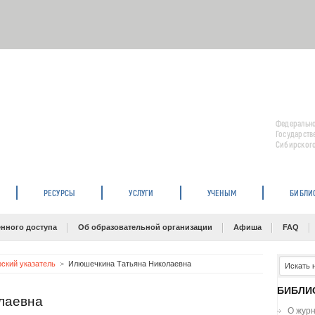
Федерально
Государств
Сибирского
РЕСУРСЫ
УСЛУГИ
УЧЕНЫМ
БИБЛИ
нного доступа
Об образовательной организации
Афиша
FAQ
рский указатель
Илюшечкина Татьяна Николаевна
БИБЛИ
лаевна
О жур