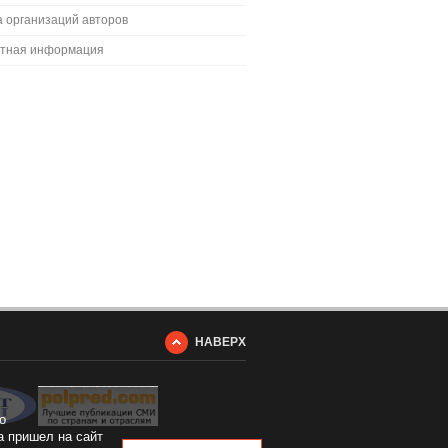
 организаций авторов
ктная информация
НАВЕРХ
о
а пришел на сайт