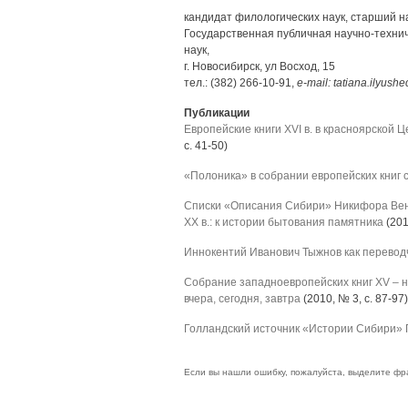
кандидат филологических наук, старший на
Государственная публичная научно-техни
наук,
г. Новосибирск, ул Восход, 15
тел.: (382) 266-10-91,
e-mail: tatiana.ilyus
Публикации
Европейские книги XVI в. в красноярской Ц
с. 41-50)
«Полоника» в собрании европейских книг 
Списки «Описания Сибири» Никифора Веню
XX в.: к истории бытования памятника
(201
Иннокентий Иванович Тыжнов как перевод
Собрание западноевропейских книг XV – н
вчера, сегодня, завтра
(2010, № 3, с. 87-97)
Голландский источник «Истории Сибири» 
Если вы нашли ошибку, пожалуйста, выделите фр