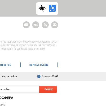
Youtube
ВКонтакте
RSS
E-
mail
подписка
е государственное бюджетное учреждение науки
енная публичная научно-техническая библиотека
 отделения Российской академии наук
ОТЕКАРЯМ
НАУЧНАЯ РАБОТА
Карта сайта
Время:
03:03
ОСФЕРА
нале