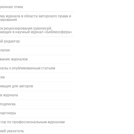
ионная этика
ка журнала в области авторского права и
зирования
к рецензирования рукописей,
пающих в научный журнал «Библиосфера»
ый редактор
ллегия
жание журналов
иалы к опубликованным статьям
ска
мация для авторов
ки журнала
 подписка
партнеры
атор по профессиональным журналам
кий указатель