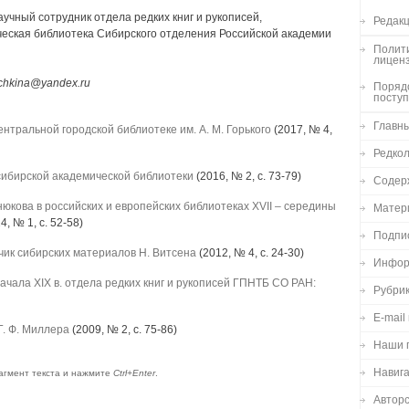
учный сотрудник отдела редких книг и рукописей,
Редакц
ческая библиотека Сибирского отделения Российской академии
Полити
лицен
hechkina@yandex.ru
Порядо
посту
Главн
ентральной городской библиотеке им. А. М. Горького
(2017, № 4,
Редко
сибирской академической библиотеки
(2016, № 2, с. 73-79)
Содер
кова в российских и европейских библиотеках XVII – середины
Матер
4, № 1, с. 52-58)
Подпи
чик сибирских материалов Н. Витсена
(2012, № 4, с. 24-30)
Инфор
ачала XIX в. отдела редких книг и рукописей ГПНТБ СО РАН:
Рубри
E-mail
Г. Ф. Миллера
(2009, № 2, с. 75-86)
Наши 
Навиг
агмент текста и нажмите
Ctrl+Enter
.
Авторс