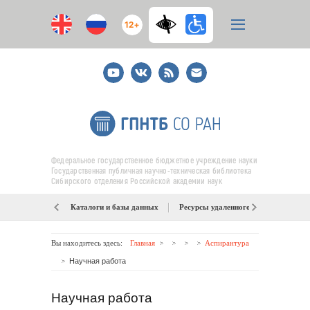
12+
Youtube
ВКонтакте
RSS
E-
mail
подписка
Федеральное государственное бюджетное учреждение науки
Государственная публичная научно-техническая библиотека
Сибирского отделения Российской академии наук
Каталоги и базы данных
Ресурсы удаленного доступа
Об
Вы находитесь здесь:
Главная
Аспирантура
Научная работа
Научная работа