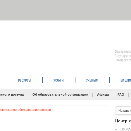
Федерально
Государств
Сибирского
РЕСУРСЫ
УСЛУГИ
УЧЕНЫМ
БИБЛИ
нного доступа
Об образовательной организации
Афиша
FAQ
омплексное обследование фондов
Центр 
Сибирс