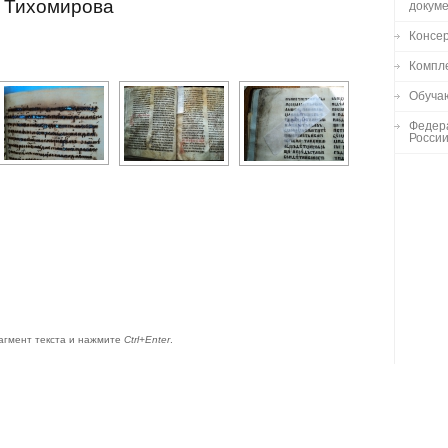
. Тихомирова
докум
Консе
Компл
Обуча
Федер
Росси
агмент текста и нажмите
Ctrl+Enter
.