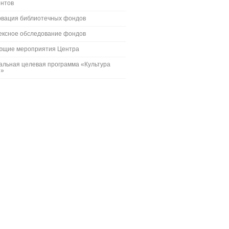
ентов
рвация библиотечных фондов
ексное обследование фондов
ющие мероприятия Центра
альная целевая программа «Культура
и»