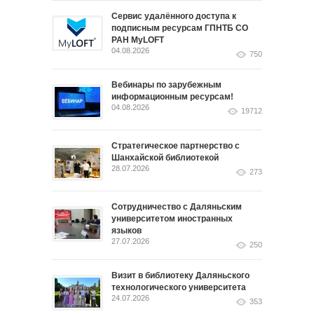
Сервис удалённого доступа к
подписным ресурсам ГПНТБ СО
РАН MyLOFT
04.08.2026
750
Вебинары по зарубежным
информационным ресурсам!
04.08.2026
19712
Стратегическое партнерство с
Шанхайской библиотекой
28.07.2026
273
Сотрудничество с Даляньским
университетом иностранных
языков
27.07.2026
250
Визит в библиотеку Даляньского
технологического университета
24.07.2026
353