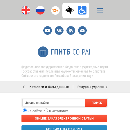
12+
Youtube
ВКонтакте
RSS
E-
mail
подписка
Федеральное государственное бюджетное учреждение науки
Государственная публичная научно-техническая библиотека
Сибирского отделения Российской академии наук
Каталоги и базы данных
Ресурсы удаленного доступа
на сайте
в каталогах
ON-LINE ЗАКАЗ ЭЛЕКТРОННОЙ СТАТЬИ
БИБЛИОТЕКА ИЗ ДОМА