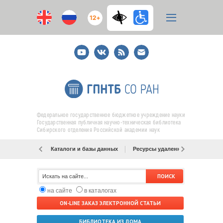
12+
Youtube
ВКонтакте
RSS
E-
mail
подписка
Федеральное государственное бюджетное учреждение науки
Государственная публичная научно-техническая библиотека
Сибирского отделения Российской академии наук
Каталоги и базы данных
Ресурсы удаленного доступа
на сайте
в каталогах
ON-LINE ЗАКАЗ ЭЛЕКТРОННОЙ СТАТЬИ
БИБЛИОТЕКА ИЗ ДОМА