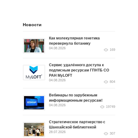
Новости
Как молекулярная генетика
перевернула ботанику
04.08.2026
169
Сервис удалённого доступа к
подписным ресурсам ГПНТБ СО
РАН MyLOFT
04.08.2026
804
Вебинары по зарубежным
информационным ресурсам!
04.08.2026
19749
Стратегическое партнерство с
Шанхайской библиотекой
28.07.2026
307