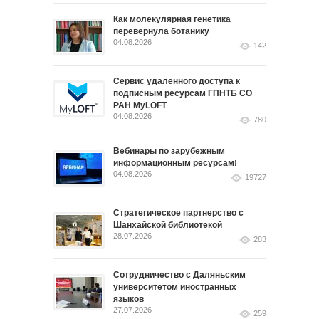
Как молекулярная генетика
перевернула ботанику
04.08.2026
142
Сервис удалённого доступа к
подписным ресурсам ГПНТБ СО
РАН MyLOFT
04.08.2026
780
Вебинары по зарубежным
информационным ресурсам!
04.08.2026
19727
Стратегическое партнерство с
Шанхайской библиотекой
28.07.2026
283
Сотрудничество с Даляньским
университетом иностранных
языков
27.07.2026
259