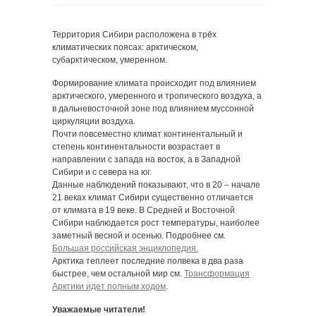
Территория Сибири расположена в трёх
климатических поясах: арктическом,
субарктическом, умеренном.
Формирование климата происходит под влиянием
арктического, умеренного и тропического воздуха, а
в дальневосточной зоне под влиянием муссонной
циркуляции воздуха.
Почти повсеместно климат континентальный и
степень континентальности возрастает в
направлении с запада на восток, а в Западной
Сибири и с севера на юг.
Данные наблюдений показывают, что в 20 – начале
21 веках климат Сибири существенно отличается
от климата в 19 веке. В Средней и Восточной
Сибири наблюдается рост температуры, наиболее
заметный весной и осенью. Подробнее см.
Большая российская энциклопедия.
Арктика теплеет последние полвека в два раза
быстрее, чем остальной мир см.
Трансформация
Арктики идет полным ходом
.
Уважаемые читатели!