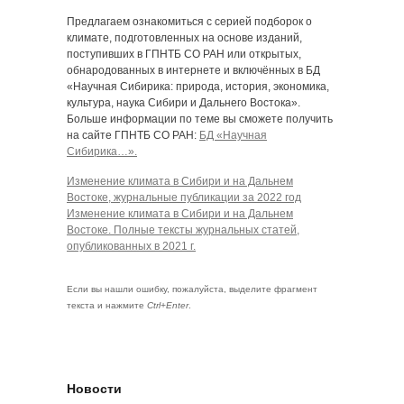
Предлагаем ознакомиться с серией подборок о
климате, подготовленных на основе изданий,
поступивших в ГПНТБ СО РАН или открытых,
обнародованных в интернете и включённых в БД
«Научная Сибирика: природа, история, экономика,
культура, наука Сибири и Дальнего Востока».
Больше информации по теме вы сможете получить
на сайте ГПНТБ СО РАН:
БД «Научная
Сибирика…».
Изменение климата в Сибири и на Дальнем
Востоке, журнальные публикации за 2022 год
Изменение климата в Сибири и на Дальнем
Востоке. Полные тексты журнальных статей,
опубликованных в 2021 г.
Если вы нашли ошибку, пожалуйста, выделите фрагмент
текста и нажмите
Ctrl+Enter
.
Новости