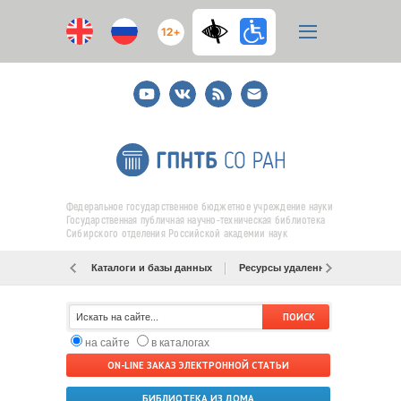
12+
Youtube
ВКонтакте
RSS
E-
mail
подписка
Федеральное государственное бюджетное учреждение науки
Государственная публичная научно-техническая библиотека
Сибирского отделения Российской академии наук
Каталоги и базы данных
Ресурсы удаленного доступа
на сайте
в каталогах
ON-LINE ЗАКАЗ ЭЛЕКТРОННОЙ СТАТЬИ
БИБЛИОТЕКА ИЗ ДОМА