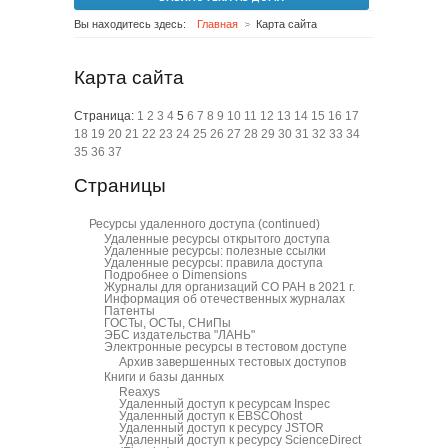
Вы находитесь здесь:
Главная
Карта сайта
Карта сайта
Страница:
1
2
3
4
5
6
7
8
9
10
11
12
13
14
15
16
17
18
19
20
21
22
23
24
25
26
27
28
29
30
31
32
33
34
35
36
37
Страницы
Ресурсы удаленного доступа
(continued)
Удаленные ресурсы открытого доступа
Удаленные ресурсы: полезные ссылки
Удаленные ресурсы: правила доступа
Подробнее о Dimensions
Журналы для организаций СО РАН в 2021 г.
Информация об отечественных журналах
Патенты
ГОСТы, ОСТы, СНиПы
ЭБС издательства "ЛАНЬ"
Электронные ресурсы в тестовом доступе
Архив завершенных тестовых доступов
Книги и базы данных
Reaxys
Удаленный доступ к ресурсам Inspec
Удаленный доступ к EBSCOhost
Удаленный доступ к ресурсу JSTOR
Удаленный доступ к ресурсу ScienceDirect