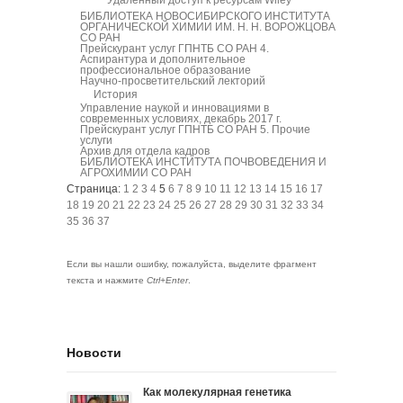
Удаленный доступ к ресурсам Wiley
БИБЛИОТЕКА НОВОСИБИРСКОГО ИНСТИТУТА
ОРГАНИЧЕСКОЙ ХИМИИ ИМ. Н. Н. ВОРОЖЦОВА
СО РАН
Прейскурант услуг ГПНТБ СО РАН 4.
Аспирантура и дополнительное
профессиональное образование
Научно-просветительский лекторий
История
Управление наукой и инновациями в
современных условиях, декабрь 2017 г.
Прейскурант услуг ГПНТБ СО РАН 5. Прочие
услуги
Архив для отдела кадров
БИБЛИОТЕКА ИНСТИТУТА ПОЧВОВЕДЕНИЯ И
АГРОХИМИИ СО РАН
Страница:
1
2
3
4
5
6
7
8
9
10
11
12
13
14
15
16
17
18
19
20
21
22
23
24
25
26
27
28
29
30
31
32
33
34
35
36
37
Если вы нашли ошибку, пожалуйста, выделите фрагмент
текста и нажмите
Ctrl+Enter
.
Новости
Как молекулярная генетика