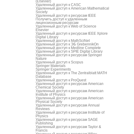
(Elsevier)
Удаленный доступ к CASC
Удаленный доступ к American Mathematical
Society
Удаленный доступ к ресурсам IEEE
Получить доступ к удаленным
лицензионным ресурсам
Удаленный доступ к Web of Science
Elsevier
Удаленный доступ к ресурсам IEEE Xplore
Digital Library
Удаленный доступ к MathSciNet
Удаленный доступ к ЭБ GrebennikOn
Удаленный доступ к Medline Complete
Удаленный доступ к SPIE Digital Library
Удаленный доступ к ресурсам Springer
Nature
Удаленный доступ к Scopus
Springer Materials
Springer Experiments
Удаленный доступ к The Zentralblatt MATH
Database
Удаленный доступ к ProQuest
Удаленный доступ к ресурсам American
Chemical Society
Удаленный доступ к ресурсам American
Institute of Physics
Удаленный доступ к ресурсам American
Physical Society
Удаленный доступ к ресурсам Annual
Reviews
Удаленный доступ к ресурсам Institute of
Physics
Удаленный доступ к ресурсам SAGE
Publishing
Удаленный доступ к ресурсам Taylor &
Francis