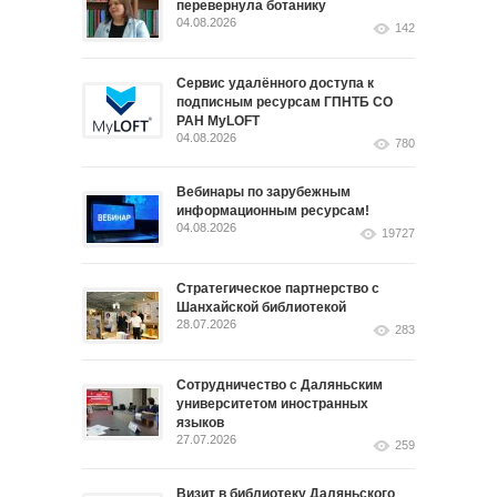
перевернула ботанику
04.08.2026
142
Сервис удалённого доступа к
подписным ресурсам ГПНТБ СО
РАН MyLOFT
04.08.2026
780
Вебинары по зарубежным
информационным ресурсам!
04.08.2026
19727
Стратегическое партнерство с
Шанхайской библиотекой
28.07.2026
283
Сотрудничество с Даляньским
университетом иностранных
языков
27.07.2026
259
Визит в библиотеку Даляньского