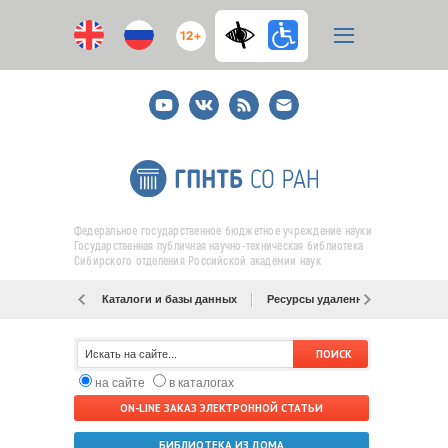
12+
Youtube
ВКонтакте
RSS
E-
mail
подписка
Федеральное государственное бюджетное учреждение науки
Государственная публичная научно-техническая библиотека
Сибирского отделения Российской академии наук
Каталоги и базы данных
Ресурсы удаленного доступа
на сайте
в каталогах
ON-LINE ЗАКАЗ ЭЛЕКТРОННОЙ СТАТЬИ
БИБЛИОТЕКА ИЗ ДОМА