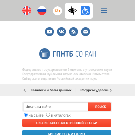
12+
Youtube
ВКонтакте
RSS
E-
mail
подписка
Федеральное государственное бюджетное учреждение науки
Государственная публичная научно-техническая библиотека
Сибирского отделения Российской академии наук
Каталоги и базы данных
Ресурсы удаленного доступа
на сайте
в каталогах
ON-LINE ЗАКАЗ ЭЛЕКТРОННОЙ СТАТЬИ
БИБЛИОТЕКА ИЗ ДОМА