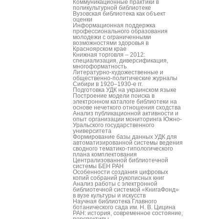
Коммуникационные практики в
поликультурной библиотеке
Вузовская библиотека как объект
оценки
Информационная поддержка
профессионального образования
молодежи с ограниченными
возможностями здоровья в
Красноярском крае
Книжная торговля – 2012:
специализация, диверсификация,
многоформатность
Литературно-художественные и
общественно-политические журналы
Сибири в 1920–1930-е гг.
Подготовка УДК на украинском языке
Построение модели поиска в
электронном каталоге библиотеки на
основе нечеткого отношения сходства
Анализ публикационной активности и
опыт организации мониторинга Южно-
Уральского государственного
университета
Формирование базы данных УДК для
автоматизированной системы ведения
сводного тематико-типологического
плана комплектования
Централизованной библиотечной
системы БЕН РАН
Особенности создания цифровых
копий собраний рукописных книг
Анализ работы с электронной
библиотечной системой «КнигаФонд»
в вузе культуры и искусств
Научная библиотека Главного
ботанического сада им. Н. В. Цицина
РАН: история, современное состояние,