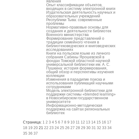
явления
Опыт классификации объектов,
входящих в систему электронной книги
Издательская деятельность научных и
образовательных учреждений
Республики Тыва: современные
проблемы
Нормативно-правовые основы для
создания и деятельности библиотек
Военного министерства
Формирование представлений о
традиции семейного чтения в
библиотековедческих и книговедческих
исследованиях
Книги на польском языке из личного
собрания Сабины Ярошевской в
фондах Томской областной научной
универсальной библиотеки им. А. С.
Пушкина: история формирования,
общий обзор и перспективы изучения
коллекции
Изменения в парадигме поиска и
использования публикаций научными
сотрудниками
Модель электронной библиотеки для
поддержки системы «blended learning»
в Новосибирском государственном
университете
Информационно-методическая
поддержка на сайтах региональных
библиотек
Страница:
1
2
3
4
5
6
7
8
9
10
11
12
13
14
15
16
17
18
19
20
21
22
23
24
25
26
27
28
29
30
31
32
33
34
35
36
37