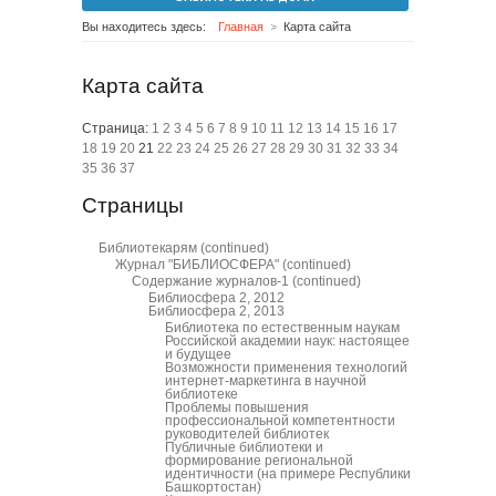
Вы находитесь здесь:
Главная
Карта сайта
Карта сайта
Страница:
1
2
3
4
5
6
7
8
9
10
11
12
13
14
15
16
17
18
19
20
21
22
23
24
25
26
27
28
29
30
31
32
33
34
35
36
37
Страницы
Библиотекарям
(continued)
Журнал "БИБЛИОСФЕРА"
(continued)
Содержание журналов-1
(continued)
Библиосфера 2, 2012
Библиосфера 2, 2013
Библиотека по естественным наукам
Российской академии наук: настоящее
и будущее
Возможности применения технологий
интернет-маркетинга в научной
библиотеке
Проблемы повышения
профессиональной компетентности
руководителей библиотек
Публичные библиотеки и
формирование региональной
идентичности (на примере Республики
Башкортостан)