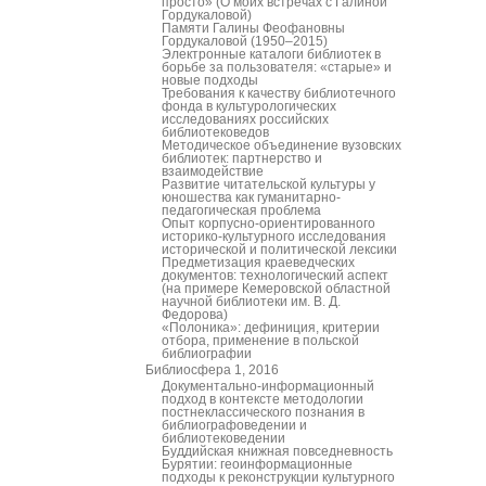
просто» (О моих встречах с Галиной
Гордукаловой)
Памяти Галины Феофановны
Гордукаловой (1950–2015)
Электронные каталоги библиотек в
борьбе за пользователя: «старые» и
новые подходы
Требования к качеству библиотечного
фонда в культурологических
исследованиях российских
библиотековедов
Методическое объединение вузовских
библиотек: партнерство и
взаимодействие
Развитие читательской культуры у
юношества как гуманитарно-
педагогическая проблема
Опыт корпусно-ориентированного
историко-культурного исследования
исторической и политической лексики
Предметизация краеведческих
документов: технологический аспект
(на примере Кемеровской областной
научной библиотеки им. В. Д.
Федорова)
«Полоника»: дефиниция, критерии
отбора, применение в польской
библиографии
Библиосфера 1, 2016
Документально-информационный
подход в контексте методологии
постнеклассического познания в
библиографоведении и
библиотековедении
Буддийская книжная повседневность
Бурятии: геоинформационные
подходы к реконструкции культурного