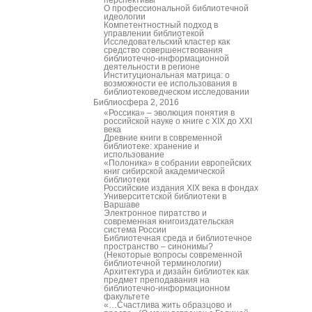
перспективы
О профессиональной библиотечной
идеологии
Компетентностный подход в
управлении библиотекой
Исследовательский кластер как
средство совершенствования
библиотечно-информационной
деятельности в регионе
Институциональная матрица: о
возможности ее использования в
библиотековедческом исследовании
Библиосфера 2, 2016
«Россика» – эволюция понятия в
российской науке о книге с XIX до XXI
века
Древние книги в современной
библиотеке: хранение и
использование
«Полоника» в собрании европейских
книг сибирской академической
библиотеки
Российские издания XIX века в фондах
Университетской библиотеки в
Варшаве
Электронное пиратство и
современная книгоиздательская
система России
Библиотечная среда и библиотечное
пространство – синонимы?
(Некоторые вопросы современной
библиотечной терминологии)
Архитектура и дизайн библиотек как
предмет преподавания на
библиотечно-информационном
факультете
«…Счастлива жить образцово и