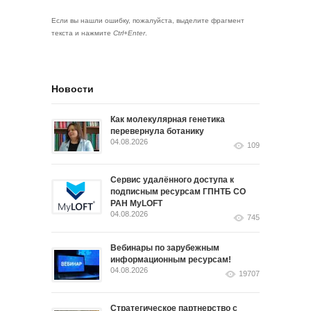
Если вы нашли ошибку, пожалуйста, выделите фрагмент
текста и нажмите
Ctrl+Enter
.
Новости
Как молекулярная генетика
перевернула ботанику
04.08.2026
109
Сервис удалённого доступа к
подписным ресурсам ГПНТБ СО
РАН MyLOFT
04.08.2026
745
Вебинары по зарубежным
информационным ресурсам!
04.08.2026
19707
Стратегическое партнерство с