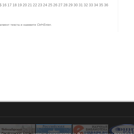
5
16
17
18
19
20
21
22
23
24
25
26
27
28
29
30
31
32
33
34
35
36
агмент текста и нажмите
Ctrl+Enter
.