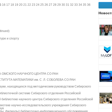
5
16
17
18
19
20
21
22
23
24
25
26
27
28
29
30
31
32
33
34
35
36
Новост
tinued)
туре и спорту
 ОМСКОГО НАУЧНОГО ЦЕНТРА СО РАН
ИТУТА МАТЕМАТИКИ им. С. Л. СОБОЛЕВА СО РАН
ауки, находящихся под методическим руководством Сибирского
блиотечной системе Сибирского отделения Российской
 библиотеке научного центра Сибирского отделения Российской
лиотеке научно-исследовательского учреждения Сибирского
аук
делы, филиалы) библиотечно-информационного обслуживания