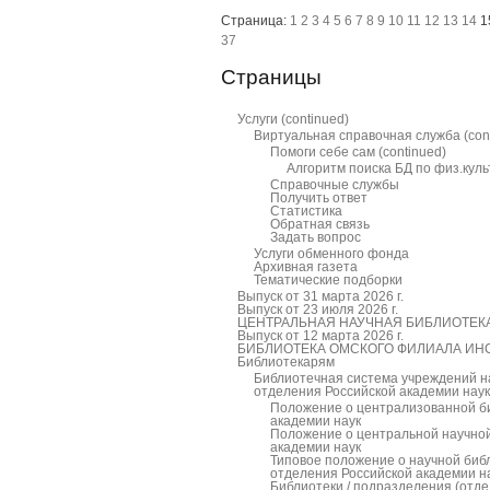
Страница:
1
2
3
4
5
6
7
8
9
10
11
12
13
14
1
37
Страницы
Услуги
(continued)
Виртуальная справочная служба
(con
Помоги себе сам
(continued)
Алгоритм поиска БД по физ.куль
Справочные службы
Получить ответ
Статистика
Обратная связь
Задать вопрос
Услуги обменного фонда
Архивная газета
Тематические подборки
Выпуск от 31 марта 2026 г.
Выпуск от 23 июля 2026 г.
ЦЕНТРАЛЬНАЯ НАУЧНАЯ БИБЛИОТЕКА
Выпуск от 12 марта 2026 г.
БИБЛИОТЕКА ОМСКОГО ФИЛИАЛА ИНСТ
Библиотекарям
Библиотечная система учреждений н
отделения Российской академии наук
Положение о централизованной би
академии наук
Положение о центральной научной
академии наук
Типовое положение о научной биб
отделения Российской академии н
Библиотеки / подразделения (от