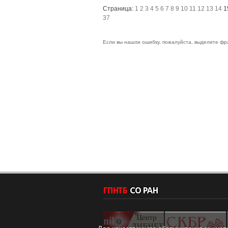
Страница:
1
2
3
4
5
6
7
8
9
10
11
12
13
14
1
37
Если вы нашли ошибку, пожалуйста, выделите фр