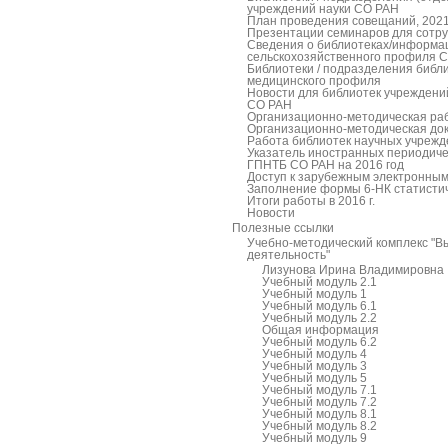
учреждений науки СО РАН
План проведения совещаний, 202
Презентации семинаров для сотру
Сведения о библиотеках/информа
сельскохозяйственного профиля Си
Библиотеки / подразделения библ
медицинского профиля
Новости для библиотек учреждени
СО РАН
Организационно-методическая ра
Организационно-методическая до
Работа библиотек научных учрежд
Указатель иностранных периодич
ГПНТБ СО РАН на 2016 год
Доступ к зарубежным электронным
Заполнение формы 6-НК статистич
Итоги работы в 2016 г.
Новости
Полезные ссылки
Учебно-методический комплекс "
деятельность"
Лизунова Ирина Владимировна
Учебный модуль 2.1
Учебный модуль 1
Учебный модуль 6.1
Учебный модуль 2.2
Общая информация
Учебный модуль 6.2
Учебный модуль 4
Учебный модуль 3
Учебный модуль 5
Учебный модуль 7.1
Учебный модуль 7.2
Учебный модуль 8.1
Учебный модуль 8.2
Учебный модуль 9