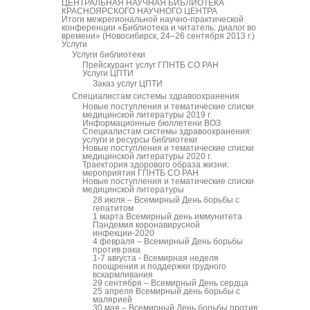
ЦЕНТРАЛЬНАЯ НАУЧНАЯ БИБЛИОТЕКА
КРАСНОЯРСКОГО НАУЧНОГО ЦЕНТРА
Итоги межрегиональной научно-практической
конференции «Библиотека и читатель: диалог во
времени» (Новосибирск, 24–26 сентября 2013 г.)
Услуги
Услуги библиотеки
Прейскурант услуг ГПНТБ СО РАН
Услуги ЦПТИ
Заказ услуг ЦПТИ
Специалистам системы здравоохранения
Новые поступления и тематические списки
медицинской литературы 2019 г.
Информационные бюллетени ВОЗ
Специалистам системы здравоохранения:
услуги и ресурсы библиотеки
Новые поступления и тематические списки
медицинской литературы 2020 г.
Траектория здорового образа жизни:
мероприятия ГПНТБ СО РАН
Новые поступления и тематические списки
медицинской литературы
28 июля – Всемирный День борьбы с
гепатитом
1 марта Всемирный день иммунитета
Пандемия коронавирусной
инфекции-2020
4 февраля – Всемирный День борьбы
против рака
1-7 августа - Всемирная неделя
поощрения и поддержки грудного
вскармливания
29 сентября – Всемирный День сердца
25 апреля Всемирный день борьбы с
малярией
30 мая – Всемирный День борьбы против