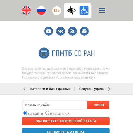
12+
Youtube
ВКонтакте
RSS
E-
mail
подписка
Федеральное государственное бюджетное учреждение науки
Государственная публичная научно-техническая библиотека
Сибирского отделения Российской академии наук
Каталоги и базы данных
Ресурсы удаленного доступа
на сайте
в каталогах
ON-LINE ЗАКАЗ ЭЛЕКТРОННОЙ СТАТЬИ
БИБЛИОТЕКА ИЗ ДОМА