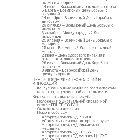
астмы и аллергии
14 июня – Всемирный День донора крови
6 марта – Всемирный День борьбы с
глаукомой
14 ноября – Всемирный День борьбы с
диабетом
29 октября – Всемирный День борьбы с
инсультом
3 декабря - Международный День
инвалидов
25 апреля – Всемирный День борьбы с
малярией
25 мая – Всемирный День щитовидной
железы
2 июня – День здорового питания и
отказа от излишеств в пище
28 июля – Всемирный День борьбы с
гепатитом
8 августа – Всероссийский день
физкультурника
ЦЕНТР ПОДДЕРЖКИ ТЕХНОЛОГИЙ И
ИННОВАЦИЙ
Консультационные услуги по всем аспектам
патентно-лицензионной деятельности
Виртуальная справочная служба
Положение о Виртуальной справочной
службе ГПНТБ СО РАН
Основные ограничения
Помоги себе сам
Алгоритм поиска БД ИНИОН
«Социальные и гуманитарные науки»
Алгоритм поиска БД Российская
медицина
Алгоритм поиска БД ГНПБУ
Алгоритм поиска БД «Агрос» ЦНСХБ
ВАСХНИЛ