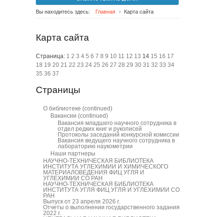
Вы находитесь здесь:
Главная
Карта сайта
Карта сайта
Страница:
1
2
3
4
5
6
7
8
9
10
11
12
13
14
15
16
17
18
19
20
21
22
23
24
25
26
27
28
29
30
31
32
33
34
35
36
37
Страницы
О библиотеке
(continued)
Вакансии
(continued)
Вакансия младшего научного сотрудника в
отдел редких книг и рукописей
Протоколы заседаний конкурсной комиссии
Вакансия ведущего научного сотрудника в
лабораторию наукометрии
Наши партнеры
НАУЧНО-ТЕХНИЧЕСКАЯ БИБЛИОТЕКА
ИНСТИТУТА УГЛЕХИМИИ И ХИМИЧЕСКОГО
МАТЕРИАЛОВЕДЕНИЯ ФИЦ УГЛЯ И
УГЛЕХИМИИ СО РАН
НАУЧНО-ТЕХНИЧЕСКАЯ БИБЛИОТЕКА
ИНСТИТУТА УГЛЯ ФИЦ УГЛЯ И УГЛЕХИМИИ СО
РАН
Выпуск от 23 апреля 2026 г.
Отчеты о выполнении государственного задания
2022 г.