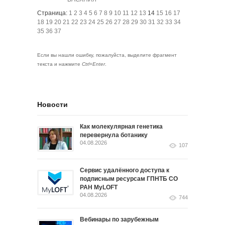
Страница:
1
2
3
4
5
6
7
8
9
10
11
12
13
14
15
16
17
18
19
20
21
22
23
24
25
26
27
28
29
30
31
32
33
34
35
36
37
Если вы нашли ошибку, пожалуйста, выделите фрагмент
текста и нажмите
Ctrl+Enter
.
Новости
Как молекулярная генетика
перевернула ботанику
04.08.2026
107
Сервис удалённого доступа к
подписным ресурсам ГПНТБ СО
РАН MyLOFT
04.08.2026
744
Вебинары по зарубежным