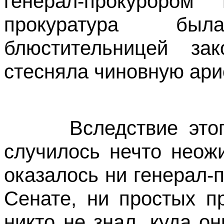
генерал-прокуроро
прокуратура был
блюстительницей за
стесняла чиновную ари
Вследствие этого 
случилось нечто неожи
оказалось ни генерал-
Сенате, ни простых п
никто не знал, куда о