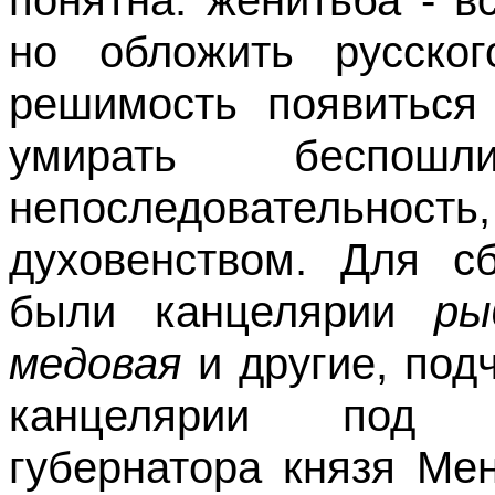
но обложить русско
решимость появиться
умирать беспош
непоследовательност
духовенством. Для с
были канцелярии
ры
медовая
и другие, под
канцелярии под н
губернатора князя Ме