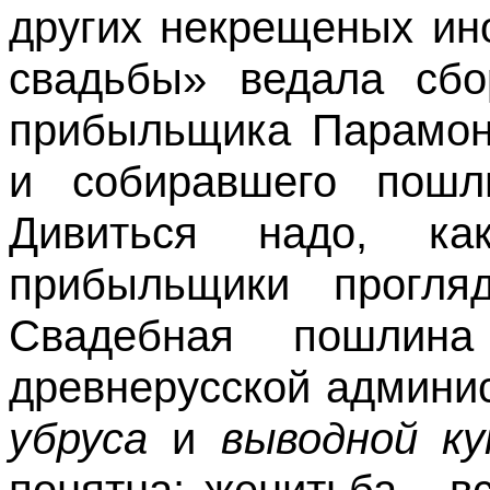
других некрещеных ин
свадьбы» ведала сб
прибыльщика Парамон
и собиравшего пошл
Дивиться надо, к
прибыльщики прогля
Свадебная пошлин
древнерусской админи
убруса
и
выводной к
понятна: женитьба - в