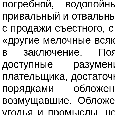
погребной, водопой
привальный и отвальный
с продажи съестного, с
«другие мелочные всяк
в заключение. Поя
доступные разуме
плательщика, достато
порядками облож
возмущавшие. Обложе
угодья и промыслы, н